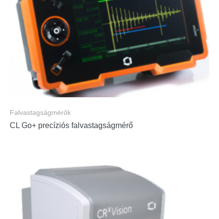
Falvastagságmérők
CL Go+ precíziós falvastagságmérő