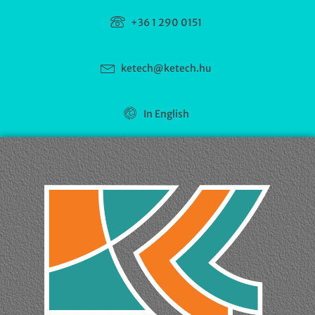
+36 1 290 0151
ketech@ketech.hu
In English