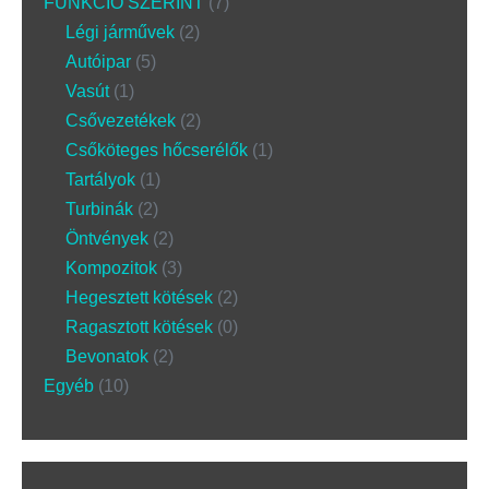
FUNKCIÓ SZERINT
7
Légi járművek
2
Autóipar
5
Vasút
1
Csővezetékek
2
Csőköteges hőcserélők
1
Tartályok
1
Turbinák
2
Öntvények
2
Kompozitok
3
Hegesztett kötések
2
Ragasztott kötések
0
Bevonatok
2
Egyéb
10