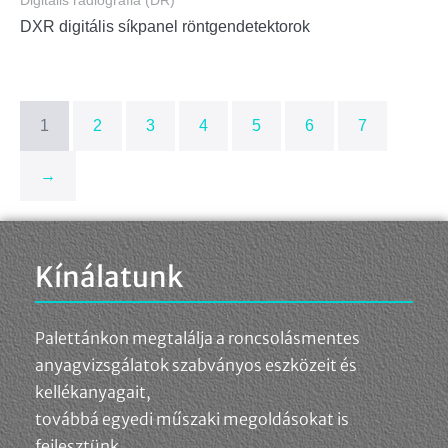
Digitális radiográfia (DR)
DXR digitális síkpanel röntgendetektorok
1
2
3
4
5
6
7
→
Kínálatunk
Palettánkon megtalálja a roncsolásmentes
anyagvizsgálatok szabványos eszközeit és
kellékanyagait,
továbbá egyedi műszaki megoldásokat is
fejlesztünk.