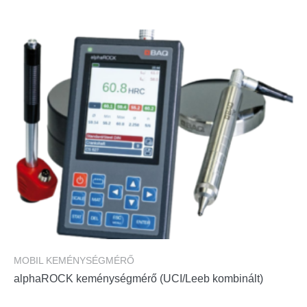
MOBIL KEMÉNYSÉGMÉRŐ
alphaROCK keménységmérő (UCI/Leeb kombinált)