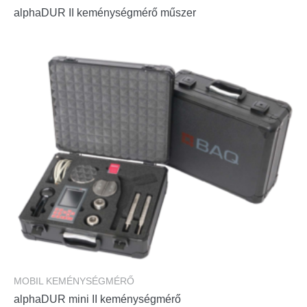
alphaDUR II keménységmérő műszer
MOBIL KEMÉNYSÉGMÉRŐ
alphaDUR mini II keménységmérő