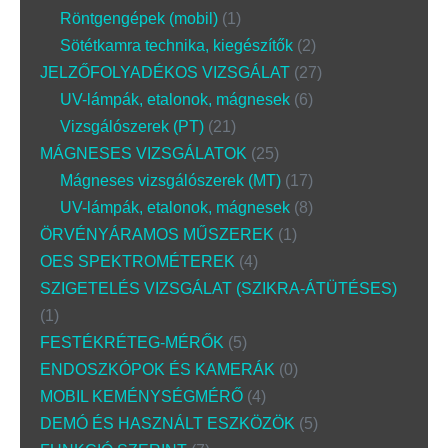
Röntgengépek (mobil)
1
Sötétkamra technika, kiegészítők
2
JELZŐFOLYADÉKOS VIZSGÁLAT
27
UV-lámpák, etalonok, mágnesek
6
Vizsgálószerek (PT)
21
MÁGNESES VIZSGÁLATOK
25
Mágneses vizsgálószerek (MT)
17
UV-lámpák, etalonok, mágnesek
8
ÖRVÉNYÁRAMOS MŰSZEREK
1
OES SPEKTROMÉTEREK
4
SZIGETELÉS VIZSGÁLAT (SZIKRA-ÁTÜTÉSES)
1
FESTÉKRÉTEG-MÉRŐK
5
ENDOSZKÓPOK ÉS KAMERÁK
0
MOBIL KEMÉNYSÉGMÉRŐ
4
DEMÓ ÉS HASZNÁLT ESZKÖZÖK
5