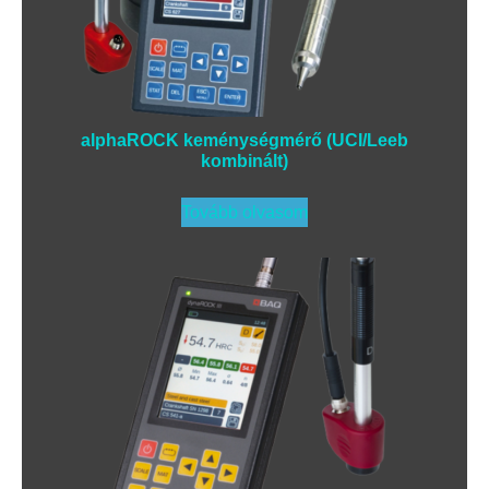
alphaROCK keménységmérő (UCI/Leeb
kombinált)
Tovább olvasom