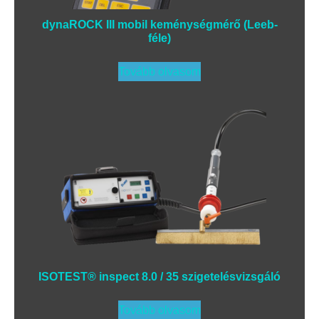
dynaROCK III mobil keménységmérő (Leeb-
féle)
Tovább olvasom
ISOTEST® inspect 8.0 / 35 szigetelésvizsgáló
Tovább olvasom