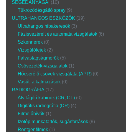
SEGÉDANYAGAI
10
Tükröződésgátló spray
9
ULTRAHANGOS ESZKÖZÖK
19
Ultrahangos hibakeresők
3
Fázisvezérelt és automata vizsgálatok
6
Szkennerek
0
Vizsgálófejek
2
Falvastagságmérők
5
Csővezeték-vizsgálatok
1
Hőcserélő csövek vizsgálata (APR)
0
Vasúti alkalmazások
0
RADIOGRÁFIA
17
Átvilágító kabinok (CR, CT)
0
Digitális radiográfia (DR)
4
Filmelőhívók
1
Izotóp munkatartók, sugárforrások
8
Röntgenfilmek
1