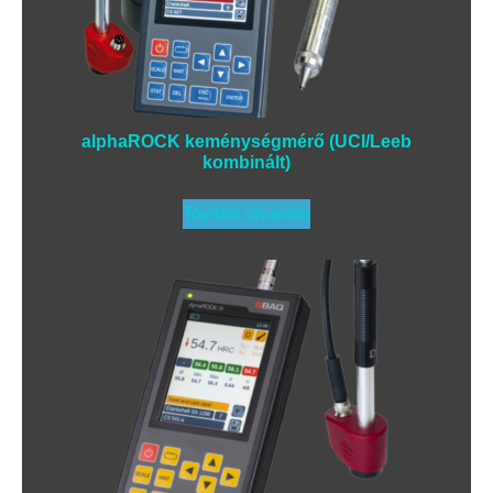
alphaROCK keménységmérő (UCI/Leeb
kombinált)
Tovább olvasom