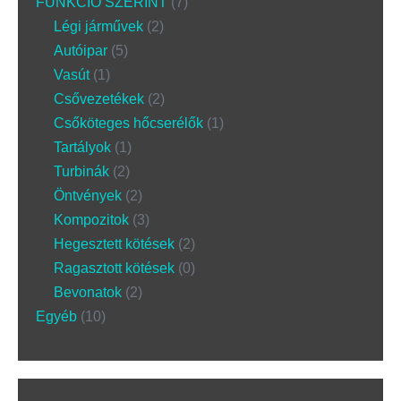
FUNKCIÓ SZERINT
7
Légi járművek
2
Autóipar
5
Vasút
1
Csővezetékek
2
Csőköteges hőcserélők
1
Tartályok
1
Turbinák
2
Öntvények
2
Kompozitok
3
Hegesztett kötések
2
Ragasztott kötések
0
Bevonatok
2
Egyéb
10