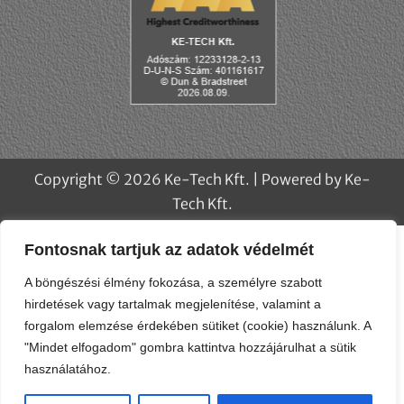
Fontosnak tartjuk az adatok védelmét
A böngészési élmény fokozása, a személyre szabott
hirdetések vagy tartalmak megjelenítése, valamint a
forgalom elemzése érdekében sütiket (cookie) használunk. A
"Mindet elfogadom" gombra kattintva hozzájárulhat a sütik
használatához.
Copyright © 2026 Ke-Tech Kft. | Powered by Ke-
Testreszabás
Elutasít
Az összes elfogadása
Tech Kft.