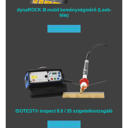
dynaROCK III mobil keménységmérő (Leeb-
féle)
Tovább olvasom
ISOTEST® inspect 8.0 / 35 szigetelésvizsgáló
Tovább olvasom