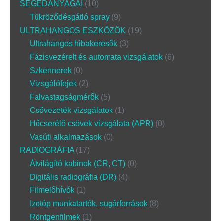
SEGÉDANYAGAI
10
Tükröződésgátló spray
9
ULTRAHANGOS ESZKÖZÖK
19
Ultrahangos hibakeresők
3
Fázisvezérelt és automata vizsgálatok
6
Szkennerek
0
Vizsgálófejek
2
Falvastagságmérők
5
Csővezeték-vizsgálatok
1
Hőcserélő csövek vizsgálata (APR)
0
Vasúti alkalmazások
0
RADIOGRÁFIA
17
Átvilágító kabinok (CR, CT)
0
Digitális radiográfia (DR)
4
Filmelőhívók
1
Izotóp munkatartók, sugárforrások
8
Röntgenfilmek
1