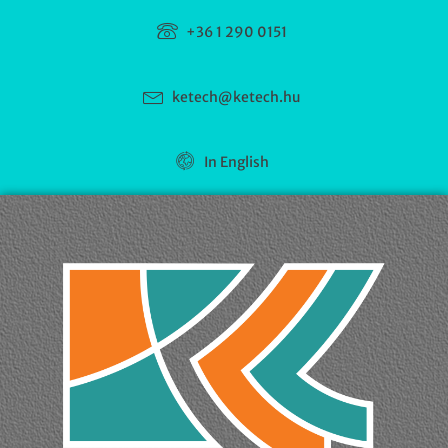
+36 1 290 0151
ketech@ketech.hu
In English