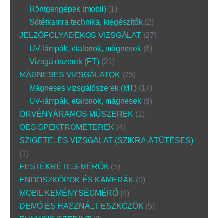
Röntgengépek (mobil)
1
Sötétkamra technika, kiegészítők
2
JELZŐFOLYADÉKOS VIZSGÁLAT
27
UV-lámpák, etalonok, mágnesek
6
Vizsgálószerek (PT)
21
MÁGNESES VIZSGÁLATOK
25
Mágneses vizsgálószerek (MT)
17
UV-lámpák, etalonok, mágnesek
8
ÖRVÉNYÁRAMOS MŰSZEREK
1
OES SPEKTROMÉTEREK
4
SZIGETELÉS VIZSGÁLAT (SZIKRA-ÁTÜTÉSES)
1
FESTÉKRÉTEG-MÉRŐK
5
ENDOSZKÓPOK ÉS KAMERÁK
0
MOBIL KEMÉNYSÉGMÉRŐ
4
DEMÓ ÉS HASZNÁLT ESZKÖZÖK
5