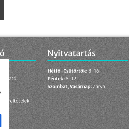
ió
Nyitvatartás
Hétfő-Csütörtök:
8-16
ékoztató
Péntek:
8-12
elem
Szombat, Vasárnap:
Zárva
A
ési Feltételek