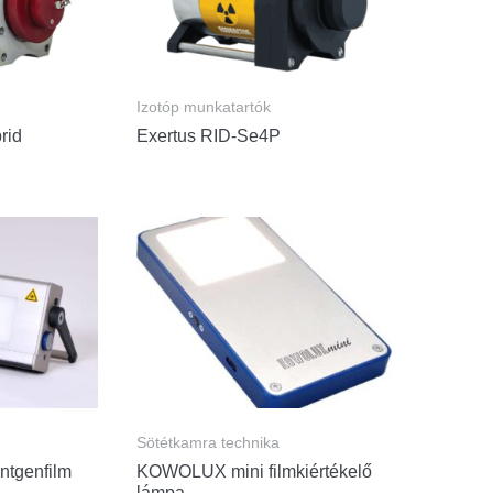
Izotóp munkatartók
rid
Exertus RID-Se4P
Sötétkamra technika
ntgenfilm
KOWOLUX mini filmkiértékelő
lámpa