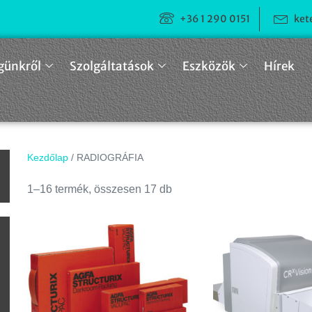
+36 1 290 0151
ket
günkről
Szolgáltatások
Eszközök
Hírek
Kezdőlap
/ RADIOGRÁFIA
n
1–16 termék, összesen 17 db