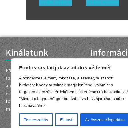
Tovább olvasom
Tovább olvasom
Kínálatunk
Informác
Fontosnak tartjuk az adatok védelmét
Palettánkon megtalálja a
Kapcsolat
Adatkezelési táj
roncsolásmentes
A böngészési élmény fokozása, a személyre szabott
Adatkezelési kér
hirdetések vagy tartalmak megjelenítése, valamint a
anyagvizsgálatok szabványos
forgalom elemzése érdekében sütiket (cookie) használunk. 
Impresszum
eszközeit és kellékanyagait,
"Mindet elfogadom" gombra kattintva hozzájárulhat a sütik
Általános Szerződ
továbbá egyedi műszaki
használatához.
megoldásokat is fejlesztünk.
Testreszabás
Elutasít
Az összes elfogadása