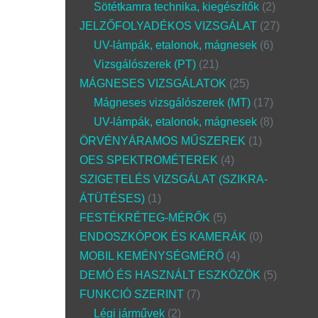
Sötétkamra technika, kiegészítők
2
JELZŐFOLYADÉKOS VIZSGÁLAT
27
UV-lámpák, etalonok, mágnesek
6
Vizsgálószerek (PT)
21
MÁGNESES VIZSGÁLATOK
25
Mágneses vizsgálószerek (MT)
17
UV-lámpák, etalonok, mágnesek
8
ÖRVÉNYÁRAMOS MŰSZEREK
1
OES SPEKTROMÉTEREK
4
SZIGETELÉS VIZSGÁLAT (SZIKRA-
ÁTÜTÉSES)
1
FESTÉKRÉTEG-MÉRŐK
5
ENDOSZKÓPOK ÉS KAMERÁK
0
MOBIL KEMÉNYSÉGMÉRŐ
4
DEMÓ ÉS HASZNÁLT ESZKÖZÖK
5
FUNKCIÓ SZERINT
7
Légi járművek
2