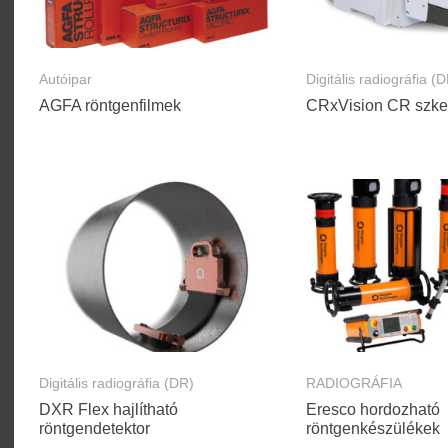
Autóipar
Digitális radiográfia (
AGFA röntgenfilmek
CRxVision CR szke
Digitális radiográfia (DR)
RADIOGRÁFIA
DXR Flex hajlítható
Eresco hordozható
röntgendetektor
röntgenkészülékek