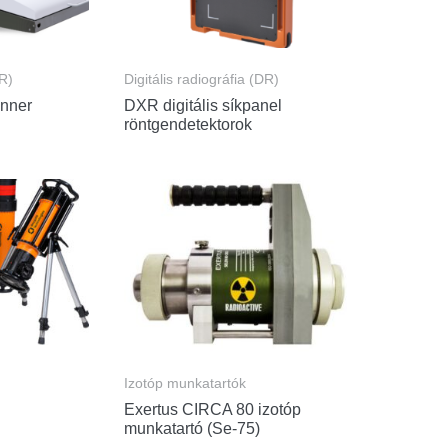
DR)
Digitális radiográfia (DR)
nner
DXR digitális síkpanel
röntgendetektorok
Izotóp munkatartók
Exertus CIRCA 80 izotóp
munkatartó (Se-75)