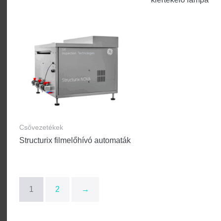
Csővezetékek
Structurix filmelőhívó automaták
1
2
→