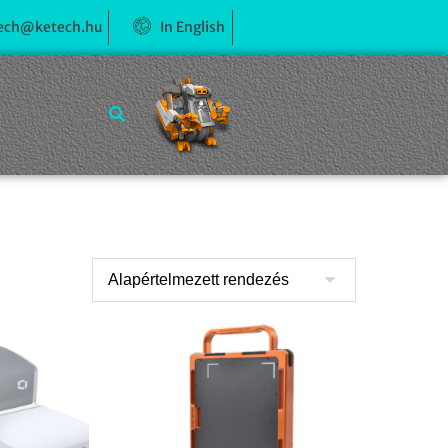
ech@ketech.hu
In English