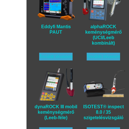
Eddyfi Mantis
alphaROCK
PAUT
keménységmérő
(UCI/Leeb
kombinált)
Tovább olvasom
Tovább olvasom
dynaROCK III mobil
ISOTEST® inspect
keménységmérő
8.0 / 35
(Leeb-féle)
szigetelésvizsgáló