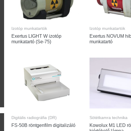
Izotóp munkatartók
Izotóp munkatartók
Exertus LIGHT W izotóp
Exertus NOVUM hib
munkatartó (Se-75)
munkatartó
Digitális radiográfia (DR)
Sötétkamra technika
FS-50B röntgenfilm digitalizáló
Kowolux M1 LED rö
kiértékelő lámpa