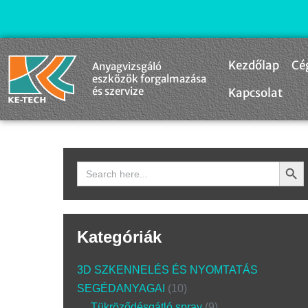
Kezdőlap
Cé
Anyagvizsgáló
eszközök forgalmazása
és szervize
Kapcsolat
Search Butto
Search
for:
Kategóriák
3D SZKENNELÉS ÉS NYOMTATÁS
SEGÉDANYAGAI
10
Tükröződésgátló spray
9