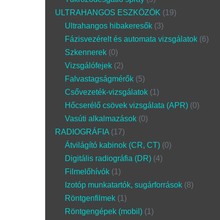
ULTRAHANGOS ESZKÖZÖK
19
Ultrahangos hibakeresők
3
Fázisvezérelt és automata vizsgálatok
6
Szkennerek
0
Vizsgálófejek
2
Falvastagságmérők
5
Csővezeték-vizsgálatok
1
Hőcserélő csövek vizsgálata (APR)
0
Vasúti alkalmazások
0
RADIOGRÁFIA
17
Átvilágító kabinok (CR, CT)
0
Digitális radiográfia (DR)
4
Filmelőhívók
1
Izotóp munkatartók, sugárforrások
8
Röntgenfilmek
1
Röntgengépek (mobil)
1