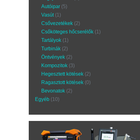
Autóipar
5
Vasút
1
Csővezetékek
2
Csőköteges hőcserélők
1
Tartályok
1
Turbinák
2
Öntvények
2
Kompozitok
3
Hegesztett kötések
2
Ragasztott kötések
0
Bevonatok
2
Egyéb
10