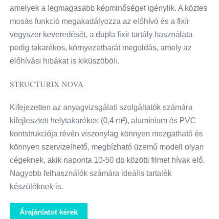
amelyek a legmagasabb képminőséget igénylik. A köztes
mosás funkció megakadályozza az előhívó és a fixír
vegyszer keveredését, a dupla fixír tartály használata
pedig takarékos, környezetbarát megoldás, amely az
előhívási hibákat is kiküszöböli.
STRUCTURIX NOVA
Kifejezetten az anyagvizsgálati szolgáltatók számára
kifejlesztett helytakarékos (0,4 m²), alumínium és PVC
kontstrukciója révén viszonylag könnyen mozgatható és
könnyen szervizelhető, megbízható üzemű modell olyan
cégeknek, akik naponta 10-50 db közötti filmet hívak elő.
Nagyobb felhasználók számára ideális tartalék
készüléknek is.
Árajánlatot kérek