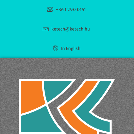
+36 1 290 0151
ketech@ketech.hu
In English