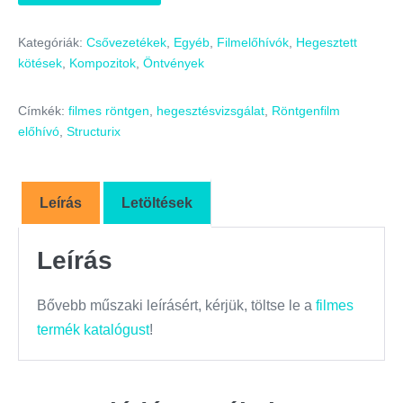
Kategóriák:
Csővezetékek
,
Egyéb
,
Filmelőhívók
,
Hegesztett
kötések
,
Kompozitok
,
Öntvények
Címkék:
filmes röntgen
,
hegesztésvizsgálat
,
Röntgenfilm
előhívó
,
Structurix
Leírás
Letöltések
Leírás
Bővebb műszaki leírásért, kérjük, töltse le a
filmes
termék katalógust
!