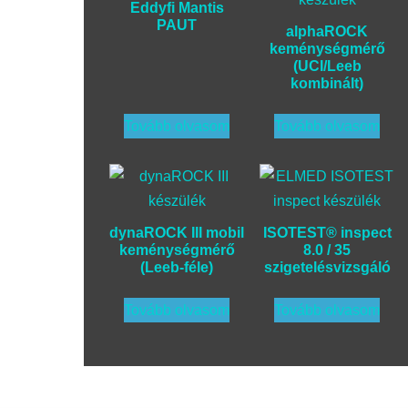
Eddyfi Mantis
PAUT
alphaROCK
keménységmérő
(UCI/Leeb
kombinált)
Tovább olvasom
Tovább olvasom
dynaROCK III mobil
ISOTEST® inspect
keménységmérő
8.0 / 35
(Leeb-féle)
szigetelésvizsgáló
Tovább olvasom
Tovább olvasom