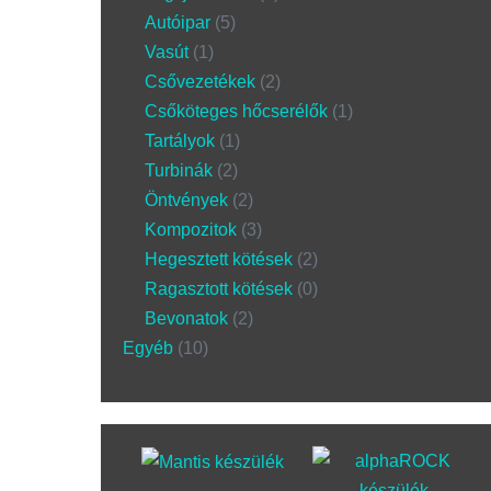
Autóipar
5
Vasút
1
Csővezetékek
2
Csőköteges hőcserélők
1
Tartályok
1
Turbinák
2
Öntvények
2
Kompozitok
3
Hegesztett kötések
2
Ragasztott kötések
0
Bevonatok
2
Egyéb
10