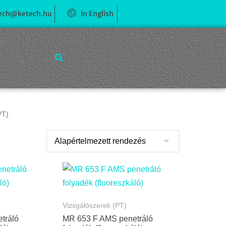
ech@ketech.hu
In English
PT)
Vizsgálószerek (PT)
tráló
MR 653 F AMS penetráló