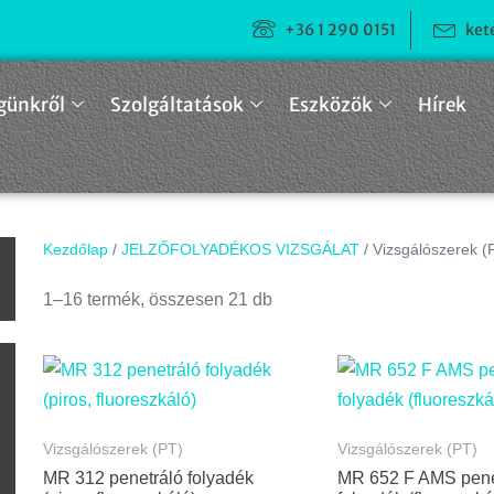
+36 1 290 0151
ket
günkről
Szolgáltatások
Eszközök
Hírek
Kezdőlap
/
JELZŐFOLYADÉKOS VIZSGÁLAT
/ Vizsgálószerek (
n
1–16 termék, összesen 21 db
Vizsgálószerek (PT)
Vizsgálószerek (PT)
MR 312 penetráló folyadék
MR 652 F AMS pene