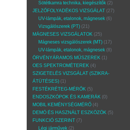
Sötétkamra technika, kiegészítők
2
JELZŐFOLYADÉKOS VIZSGÁLAT
27
UV-lámpák, etalonok, mágnesek
6
Vizsgálószerek (PT)
21
MÁGNESES VIZSGÁLATOK
25
Mágneses vizsgálószerek (MT)
17
UV-lámpák, etalonok, mágnesek
8
ÖRVÉNYÁRAMOS MŰSZEREK
1
OES SPEKTROMÉTEREK
4
SZIGETELÉS VIZSGÁLAT (SZIKRA-
ÁTÜTÉSES)
1
FESTÉKRÉTEG-MÉRŐK
5
ENDOSZKÓPOK ÉS KAMERÁK
0
MOBIL KEMÉNYSÉGMÉRŐ
4
DEMÓ ÉS HASZNÁLT ESZKÖZÖK
5
FUNKCIÓ SZERINT
7
Légi járművek
2