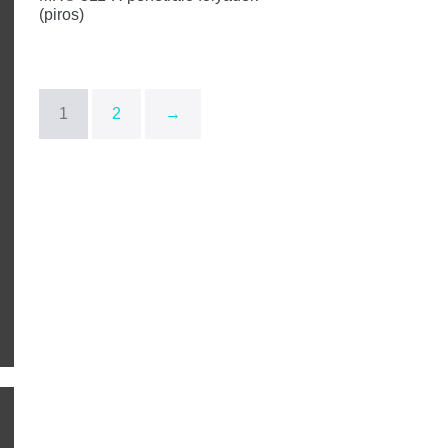
(piros)
1
2
→