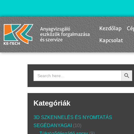
Kezdőlap
Cé
Anyagvizsgáló
eszközök forgalmazása
és szervize
Kapcsolat
Search Butto
Search
for:
Kategóriák
3D SZKENNELÉS ÉS NYOMTATÁS
SEGÉDANYAGAI
10
Tükröződésgátló spray
9