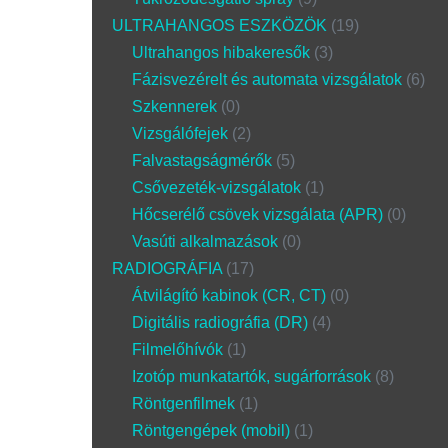
ULTRAHANGOS ESZKÖZÖK
19
Ultrahangos hibakeresők
3
Fázisvezérelt és automata vizsgálatok
6
Szkennerek
0
Vizsgálófejek
2
Falvastagságmérők
5
Csővezeték-vizsgálatok
1
Hőcserélő csövek vizsgálata (APR)
0
Vasúti alkalmazások
0
RADIOGRÁFIA
17
Átvilágító kabinok (CR, CT)
0
Digitális radiográfia (DR)
4
Filmelőhívók
1
Izotóp munkatartók, sugárforrások
8
Röntgenfilmek
1
Röntgengépek (mobil)
1