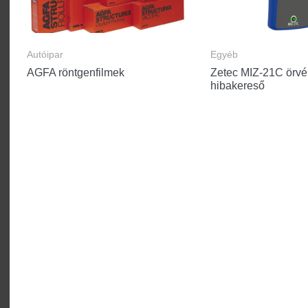
Autóipar
Egyéb
AGFA röntgenfilmek
Zetec MIZ-21C örv
hibakereső