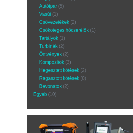
Autóipar
5
Vasút
1
Csővezetékek
2
Csőköteges hőcserélők
1
Tartályok
1
Turbinák
2
Öntvények
2
Kompozitok
3
Hegesztett kötések
2
Ragasztott kötések
0
Bevonatok
2
Egyéb
10