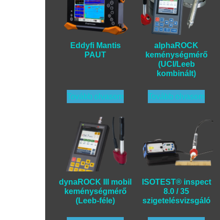
Eddyfi Mantis
alphaROCK
PAUT
keménységmérő
(UCI/Leeb
kombinált)
Tovább olvasom
Tovább olvasom
dynaROCK III mobil
ISOTEST® inspect
keménységmérő
8.0 / 35
(Leeb-féle)
szigetelésvizsgáló