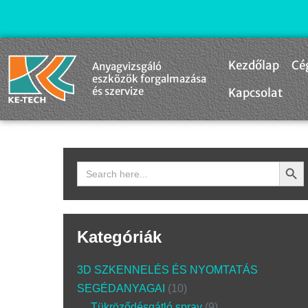
Kezdőlap
Cé
Anyagvizsgáló
eszközök forgalmazása
és szervize
Kapcsolat
Search Butto
Search
for:
Kategóriák
3D SZKENNELÉS ÉS NYOMTATÁS
SEGÉDANYAGAI
10
Tükröződésgátló spray
9