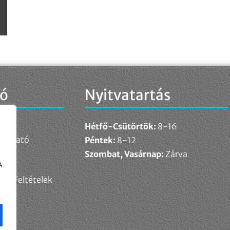
ió
Nyitvatartás
Hétfő-Csütörtök:
8-16
ékoztató
Péntek:
8-12
elem
Szombat, Vasárnap:
Zárva
A
ési Feltételek