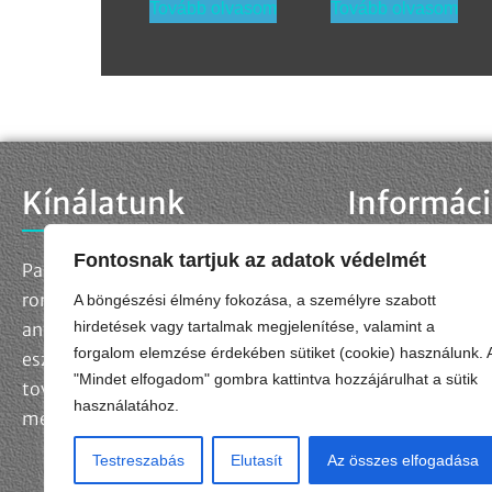
Tovább olvasom
Tovább olvasom
Kínálatunk
Informác
Fontosnak tartjuk az adatok védelmét
Palettánkon megtalálja a
Kapcsolat
Adatkezelési táj
roncsolásmentes
A böngészési élmény fokozása, a személyre szabott
Adatkezelési kér
hirdetések vagy tartalmak megjelenítése, valamint a
anyagvizsgálatok szabványos
forgalom elemzése érdekében sütiket (cookie) használunk. 
Impresszum
eszközeit és kellékanyagait,
"Mindet elfogadom" gombra kattintva hozzájárulhat a sütik
Általános Szerződ
továbbá egyedi műszaki
használatához.
megoldásokat is fejlesztünk.
Testreszabás
Elutasít
Az összes elfogadása