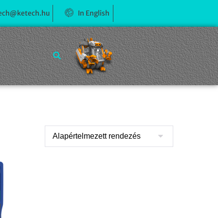
ech@ketech.hu
In English