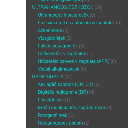
ULTRAHANGOS ESZKÖZÖK
19
Ultrahangos hibakeresők
3
Fázisvezérelt és automata vizsgálatok
6
Szkennerek
0
Vizsgálófejek
2
Falvastagságmérők
5
Csővezeték-vizsgálatok
1
Hőcserélő csövek vizsgálata (APR)
0
Vasúti alkalmazások
0
RADIOGRÁFIA
17
Átvilágító kabinok (CR, CT)
0
Digitális radiográfia (DR)
4
Filmelőhívók
1
Izotóp munkatartók, sugárforrások
8
Röntgenfilmek
1
Röntgengépek (mobil)
1