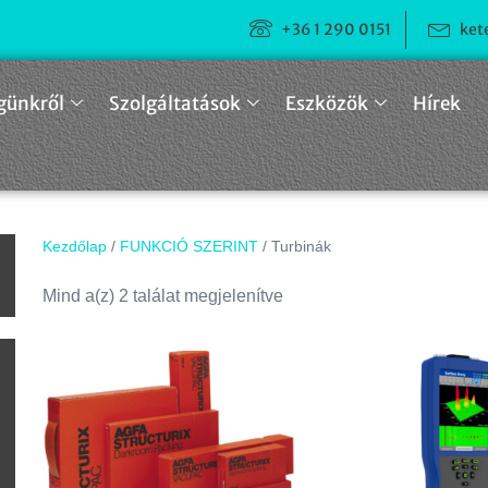
+36 1 290 0151
ket
günkről
Szolgáltatások
Eszközök
Hírek
Kezdőlap
/
FUNKCIÓ SZERINT
/ Turbinák
n
Mind a(z) 2 találat megjelenítve