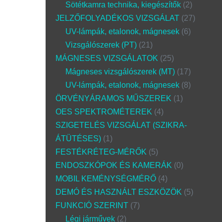
Sötétkamra technika, kiegészítők
2
JELZŐFOLYADÉKOS VIZSGÁLAT
27
UV-lámpák, etalonok, mágnesek
6
Vizsgálószerek (PT)
21
MÁGNESES VIZSGÁLATOK
25
Mágneses vizsgálószerek (MT)
17
UV-lámpák, etalonok, mágnesek
8
ÖRVÉNYÁRAMOS MŰSZEREK
1
OES SPEKTROMÉTEREK
4
SZIGETELÉS VIZSGÁLAT (SZIKRA-
ÁTÜTÉSES)
1
FESTÉKRÉTEG-MÉRŐK
5
ENDOSZKÓPOK ÉS KAMERÁK
0
MOBIL KEMÉNYSÉGMÉRŐ
4
DEMÓ ÉS HASZNÁLT ESZKÖZÖK
5
FUNKCIÓ SZERINT
7
Légi járművek
2