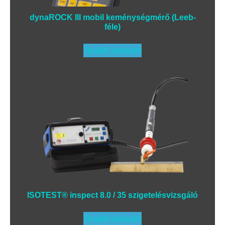
dynaROCK III mobil keménységmérő (Leeb-
féle)
Tovább olvasom
ISOTEST® inspect 8.0 / 35 szigetelésvizsgáló
Tovább olvasom