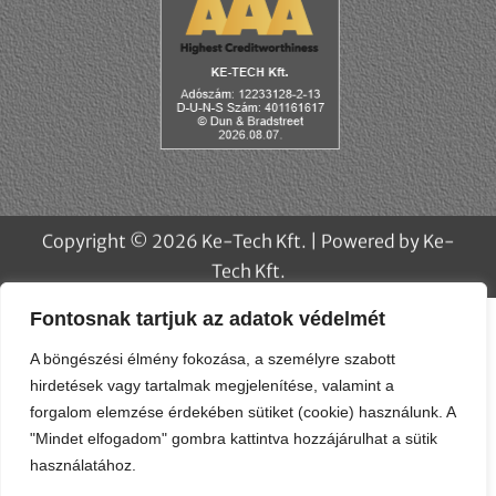
Fontosnak tartjuk az adatok védelmét
A böngészési élmény fokozása, a személyre szabott
hirdetések vagy tartalmak megjelenítése, valamint a
forgalom elemzése érdekében sütiket (cookie) használunk. A
"Mindet elfogadom" gombra kattintva hozzájárulhat a sütik
használatához.
Copyright © 2026 Ke-Tech Kft. | Powered by Ke-
Testreszabás
Elutasít
Az összes elfogadása
Tech Kft.