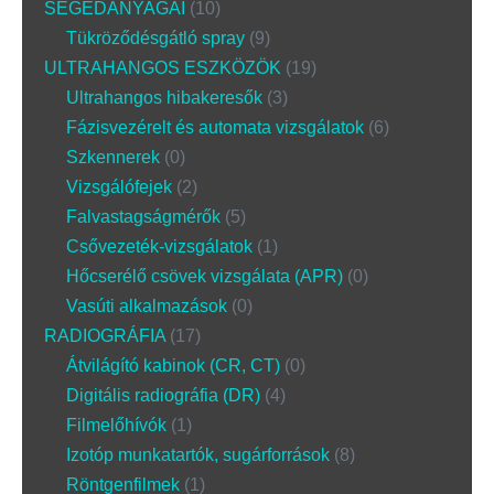
SEGÉDANYAGAI
10
Tükröződésgátló spray
9
ULTRAHANGOS ESZKÖZÖK
19
Ultrahangos hibakeresők
3
Fázisvezérelt és automata vizsgálatok
6
Szkennerek
0
Vizsgálófejek
2
Falvastagságmérők
5
Csővezeték-vizsgálatok
1
Hőcserélő csövek vizsgálata (APR)
0
Vasúti alkalmazások
0
RADIOGRÁFIA
17
Átvilágító kabinok (CR, CT)
0
Digitális radiográfia (DR)
4
Filmelőhívók
1
Izotóp munkatartók, sugárforrások
8
Röntgenfilmek
1