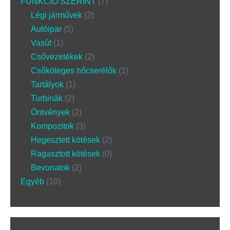
FUNKCIÓ SZERINT
7
Légi járművek
2
Autóipar
5
Vasút
1
Csővezetékek
2
Csőköteges hőcserélők
1
Tartályok
1
Turbinák
2
Öntvények
2
Kompozitok
3
Hegesztett kötések
2
Ragasztott kötések
0
Bevonatok
2
Egyéb
10