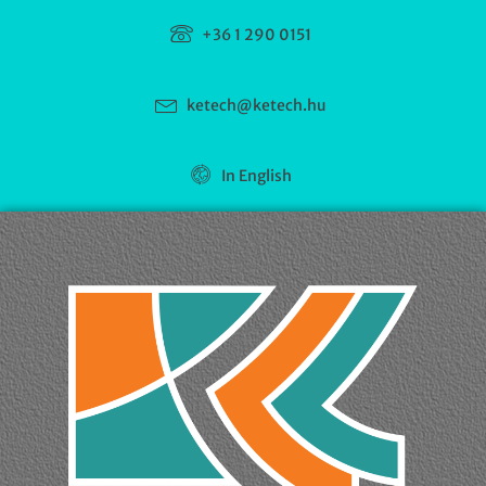
+36 1 290 0151
ketech@ketech.hu
In English