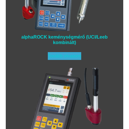
alphaROCK keménységmérő (UCI/Leeb
kombinált)
Tovább olvasom