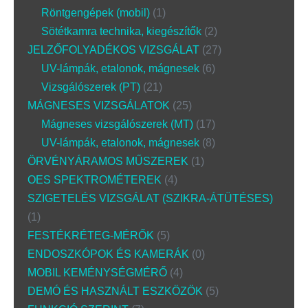
Röntgengépek (mobil)
1
Sötétkamra technika, kiegészítők
2
JELZŐFOLYADÉKOS VIZSGÁLAT
27
UV-lámpák, etalonok, mágnesek
6
Vizsgálószerek (PT)
21
MÁGNESES VIZSGÁLATOK
25
Mágneses vizsgálószerek (MT)
17
UV-lámpák, etalonok, mágnesek
8
ÖRVÉNYÁRAMOS MŰSZEREK
1
OES SPEKTROMÉTEREK
4
SZIGETELÉS VIZSGÁLAT (SZIKRA-ÁTÜTÉSES)
1
FESTÉKRÉTEG-MÉRŐK
5
ENDOSZKÓPOK ÉS KAMERÁK
0
MOBIL KEMÉNYSÉGMÉRŐ
4
DEMÓ ÉS HASZNÁLT ESZKÖZÖK
5