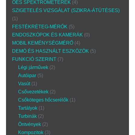
OES SPEKTROMÉTEREK
4
SZIGETELÉS VIZSGÁLAT (SZIKRA-ÁTÜTÉSES)
1
FESTÉKRÉTEG-MÉRŐK
5
ENDOSZKÓPOK ÉS KAMERÁK
0
MOBIL KEMÉNYSÉGMÉRŐ
4
DEMÓ ÉS HASZNÁLT ESZKÖZÖK
5
FUNKCIÓ SZERINT
7
Légi járművek
2
Autóipar
5
Vasút
1
Csővezetékek
2
Csőköteges hőcserélők
1
Tartályok
1
Turbinák
2
Öntvények
2
Kompozitok
3