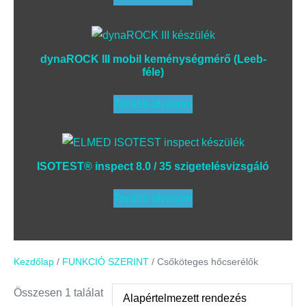
dynaROCK III mobil keménységmérő (Leeb-
féle)
Tovább olvasom
ISOTEST® inspect 8.0 / 35 szigetelésvizsgáló
Tovább olvasom
Kezdőlap
/
FUNKCIÓ SZERINT
/ Csőköteges hőcserélők
Összesen 1 találat