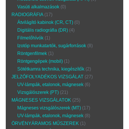
Vasúti alkalmazások
0
RADIOGRÁFIA
17
Átvilágító kabinok (CR, CT)
0
Digitális radiográfia (DR)
4
Filmelőhívók
1
Izotóp munkatartók, sugárforrások
8
Röntgenfilmek
1
Röntgengépek (mobil)
1
Sötétkamra technika, kiegészítők
2
JELZŐFOLYADÉKOS VIZSGÁLAT
27
UV-lámpák, etalonok, mágnesek
6
Vizsgálószerek (PT)
21
MÁGNESES VIZSGÁLATOK
25
Mágneses vizsgálószerek (MT)
17
UV-lámpák, etalonok, mágnesek
8
ÖRVÉNYÁRAMOS MŰSZEREK
1