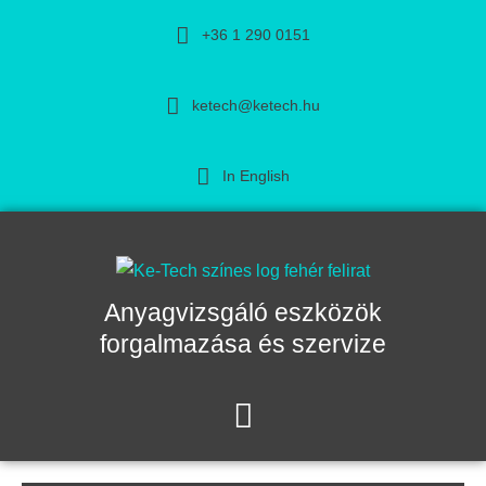
+36 1 290 0151
ketech@ketech.hu
In English
Anyagvizsgáló eszközök
forgalmazása és szervize