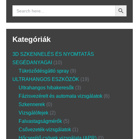
Search Button
Search
for:
Kategóriák
3D SZKENNELÉS ÉS NYOMTATÁS
SEGÉDANYAGAI
10
Tükröződésgátló spray
9
ULTRAHANGOS ESZKÖZÖK
19
Ultrahangos hibakeresők
3
Fázisvezérelt és automata vizsgálatok
6
Szkennerek
0
Vizsgálófejek
2
Falvastagságmérők
5
Csővezeték-vizsgálatok
1
Hőcserélő csövek vizsgálata (APR)
0