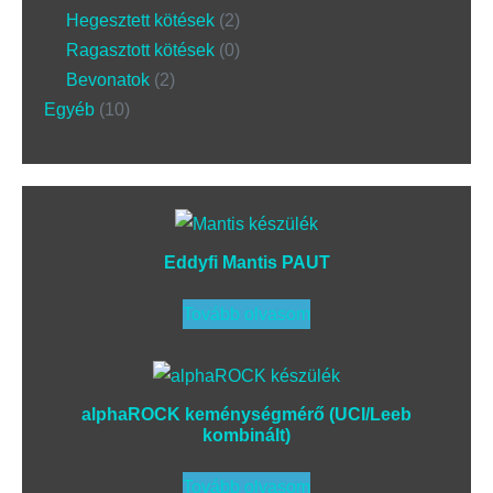
Hegesztett kötések
2
Ragasztott kötések
0
Bevonatok
2
Egyéb
10
Eddyfi Mantis PAUT
Tovább olvasom
alphaROCK keménységmérő (UCI/Leeb
kombinált)
Tovább olvasom