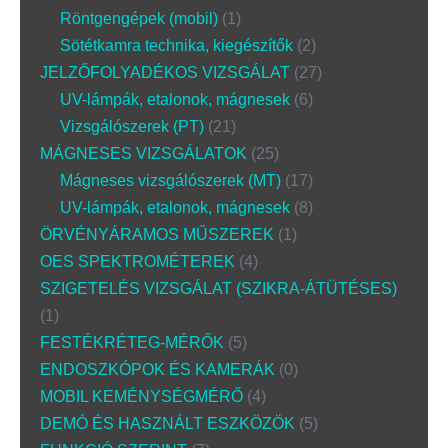
Röntgengépek (mobil)
1
Sötétkamra technika, kiegészítők
2
JELZŐFOLYADÉKOS VIZSGÁLAT
27
UV-lámpák, etalonok, mágnesek
6
Vizsgálószerek (PT)
21
MÁGNESES VIZSGÁLATOK
25
Mágneses vizsgálószerek (MT)
17
UV-lámpák, etalonok, mágnesek
8
ÖRVÉNYÁRAMOS MŰSZEREK
1
OES SPEKTROMÉTEREK
4
SZIGETELÉS VIZSGÁLAT (SZIKRA-ÁTÜTÉSES)
1
FESTÉKRÉTEG-MÉRŐK
5
ENDOSZKÓPOK ÉS KAMERÁK
0
MOBIL KEMÉNYSÉGMÉRŐ
4
DEMÓ ÉS HASZNÁLT ESZKÖZÖK
5