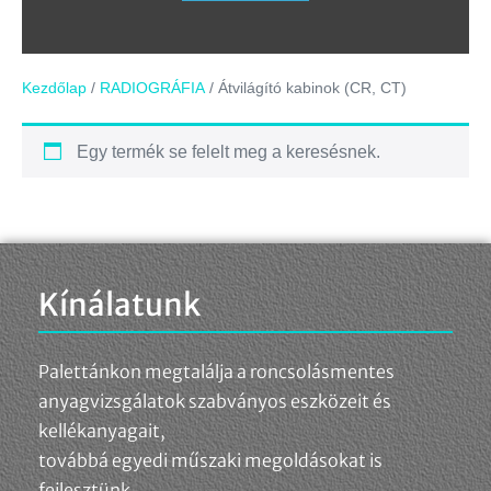
Kezdőlap
/
RADIOGRÁFIA
/ Átvilágító kabinok (CR, CT)
Egy termék se felelt meg a keresésnek.
Kínálatunk
Palettánkon megtalálja a roncsolásmentes
anyagvizsgálatok szabványos eszközeit és
kellékanyagait,
továbbá egyedi műszaki megoldásokat is
fejlesztünk.