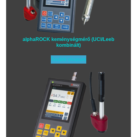
alphaROCK keménységmérő (UCI/Leeb
kombinált)
Tovább olvasom