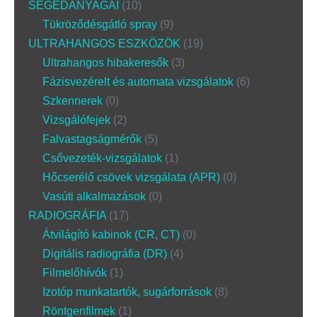
SEGÉDANYAGAI
10
Tükröződésgátló spray
9
ULTRAHANGOS ESZKÖZÖK
19
Ultrahangos hibakeresők
3
Fázisvezérelt és automata vizsgálatok
6
Szkennerek
0
Vizsgálófejek
2
Falvastagságmérők
5
Csővezeték-vizsgálatok
1
Hőcserélő csövek vizsgálata (APR)
0
Vasúti alkalmazások
0
RADIOGRÁFIA
17
Átvilágító kabinok (CR, CT)
0
Digitális radiográfia (DR)
4
Filmelőhívók
1
Izotóp munkatartók, sugárforrások
8
Röntgenfilmek
1