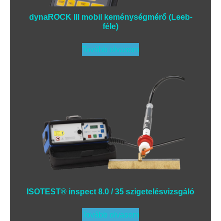
dynaROCK III mobil keménységmérő (Leeb-
féle)
Tovább olvasom
ISOTEST® inspect 8.0 / 35 szigetelésvizsgáló
Tovább olvasom