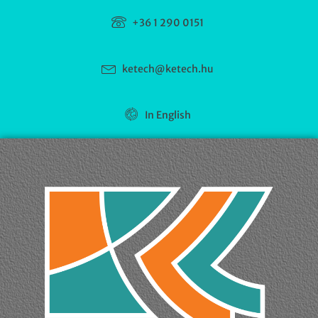
+36 1 290 0151
ketech@ketech.hu
In English