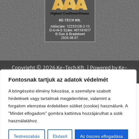
Fontosnak tartjuk az adatok védelmét
A böngészési élmény fokozása, a személyre szabott
hirdetések vagy tartalmak megjelenítése, valamint a
forgalom elemzése érdekében sütiket (cookie) használunk. A
"Mindet elfogadom" gombra kattintva hozzájárulhat a sütik
használatához.
Copyright © 2026 Ke-Tech Kft. | Powered by Ke-
Testreszabás
Elutasít
Az összes elfogadása
Tech Kft.