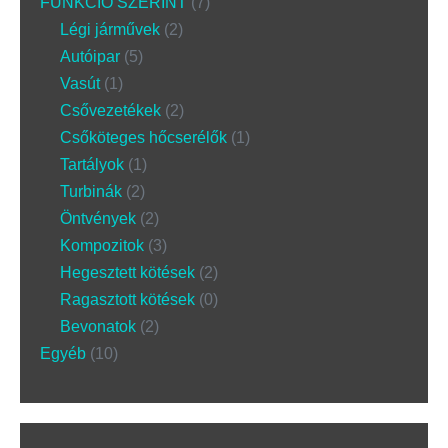
FUNKCIÓ SZERINT
7
Légi járművek
2
Autóipar
5
Vasút
1
Csővezetékek
2
Csőköteges hőcserélők
1
Tartályok
1
Turbinák
2
Öntvények
2
Kompozitok
3
Hegesztett kötések
2
Ragasztott kötések
0
Bevonatok
2
Egyéb
10