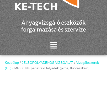
Anyagvizsgáló eszközök
forgalmazása és szervize
Kezdőlap
/
JELZŐFOLYADÉKOS VIZSGÁLAT
/
Vizsgálószerek
(PT)
/ MR 68 NF penetráló folyadék (piros, fluoreszkáló)