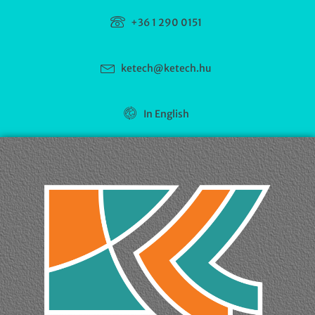
+36 1 290 0151
ketech@ketech.hu
In English