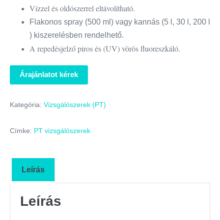
Vízzel és oldószerrel eltávolítható.
Flakonos spray (500 ml) vagy kannás (5 l, 30 l, 200 l
) kiszerelésben rendelhető.
A repedésjelző piros és (UV) vörös fluoreszkáló.
Árajánlatot kérek
Kategória:
Vizsgálószerek (PT)
Címke:
PT vizsgálószerek
Leírás
Leírás