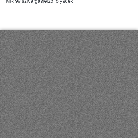
MR 99 szivárgásjelző folyadék