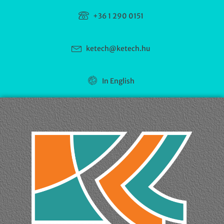
+36 1 290 0151
ketech@ketech.hu
In English