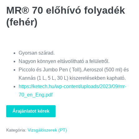
MR® 70 előhívó folyadék
(fehér)
Gyorsan szárad.
Nagyon könnyen eltávolítható a felületről.
Piccolo és Jumbo Pen ( Toll), Aeroszol (500 ml) és
Kannás (1 L, 5 L, 30 L) kiszerelésekben kapható.
https://ketech.hu/wp-content/uploads/2023/09/mr-
70_en_Eng.pdf
Árajánlatot kérek
Kategória:
Vizsgálószerek (PT)