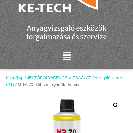
Anyagvizsgáló eszközök
forgalmazása és szervize
Kezdőlap
/
JELZŐFOLYADÉKOS VIZSGÁLAT
/
Vizsgálószerek
(PT)
/ MR® 70 előhívó folyadék (fehér)