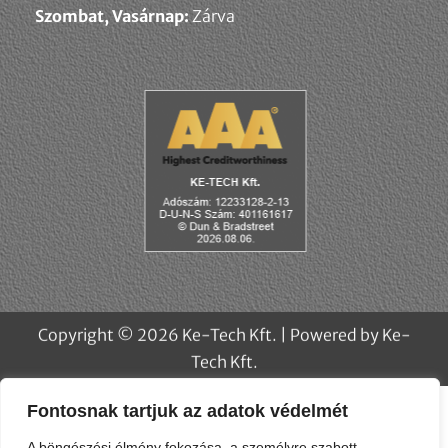
Szombat, Vasárnap:
Zárva
Fontosnak tartjuk az adatok védelmét
A böngészési élmény fokozása, a személyre szabott
hirdetések vagy tartalmak megjelenítése, valamint a
forgalom elemzése érdekében sütiket (cookie) használunk. A
"Mindet elfogadom" gombra kattintva hozzájárulhat a sütik
használatához.
Copyright © 2026 Ke-Tech Kft. | Powered by Ke-
Testreszabás
Elutasít
Az összes elfogadása
Tech Kft.