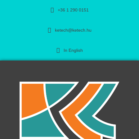
+36 1 290 0151
ketech@ketech.hu
In English