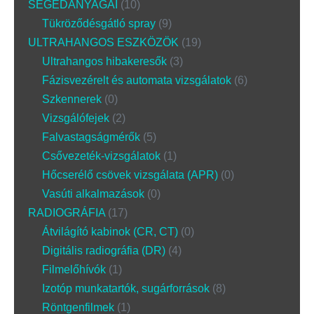
SEGÉDANYAGAI
10
Tükröződésgátló spray
9
ULTRAHANGOS ESZKÖZÖK
19
Ultrahangos hibakeresők
3
Fázisvezérelt és automata vizsgálatok
6
Szkennerek
0
Vizsgálófejek
2
Falvastagságmérők
5
Csővezeték-vizsgálatok
1
Hőcserélő csövek vizsgálata (APR)
0
Vasúti alkalmazások
0
RADIOGRÁFIA
17
Átvilágító kabinok (CR, CT)
0
Digitális radiográfia (DR)
4
Filmelőhívók
1
Izotóp munkatartók, sugárforrások
8
Röntgenfilmek
1