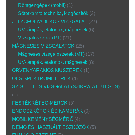
Röntgengépek (mobil)
1
Sötétkamra technika, kiegészítők
2
JELZŐFOLYADÉKOS VIZSGÁLAT
27
UV-lámpák, etalonok, mágnesek
6
Vizsgálószerek (PT)
21
MÁGNESES VIZSGÁLATOK
25
Mágneses vizsgálószerek (MT)
17
UV-lámpák, etalonok, mágnesek
8
ÖRVÉNYÁRAMOS MŰSZEREK
1
OES SPEKTROMÉTEREK
4
SZIGETELÉS VIZSGÁLAT (SZIKRA-ÁTÜTÉSES)
1
FESTÉKRÉTEG-MÉRŐK
5
ENDOSZKÓPOK ÉS KAMERÁK
0
MOBIL KEMÉNYSÉGMÉRŐ
4
DEMÓ ÉS HASZNÁLT ESZKÖZÖK
5