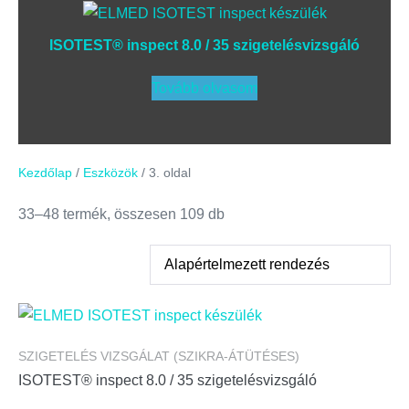
ISOTEST® inspect 8.0 / 35 szigetelésvizsgáló
Tovább olvasom
Kezdőlap
/
Eszközök
/ 3. oldal
33–48 termék, összesen 109 db
SZIGETELÉS VIZSGÁLAT (SZIKRA-ÁTÜTÉSES)
ISOTEST® inspect 8.0 / 35 szigetelésvizsgáló