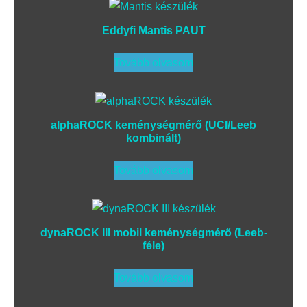
Eddyfi Mantis PAUT
Tovább olvasom
alphaROCK keménységmérő (UCI/Leeb
kombinált)
Tovább olvasom
dynaROCK III mobil keménységmérő (Leeb-
féle)
Tovább olvasom