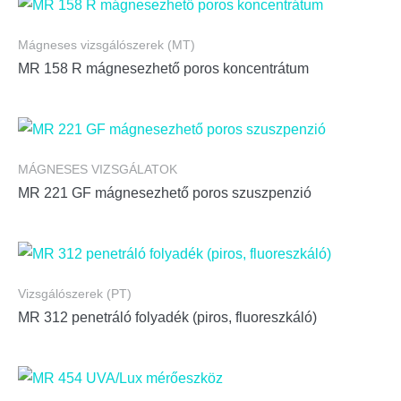
Mágneses vizsgálószerek (MT)
MR 158 R mágnesezhető poros koncentrátum
MÁGNESES VIZSGÁLATOK
MR 221 GF mágnesezhető poros szuszpenzió
Vizsgálószerek (PT)
MR 312 penetráló folyadék (piros, fluoreszkáló)