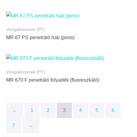
Vizsgálószerek (PT)
MR 67 PS penetráló hab (piros)
Vizsgálószerek (PT)
MR 670 F penetráló folyadék (fluoreszkáló)
←
1
2
3
4
5
6
7
→