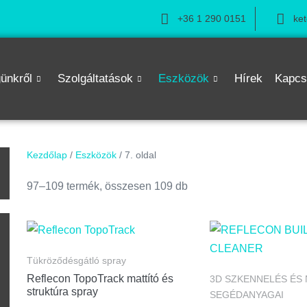
+36 1 290 0151
ke
ünkről
Szolgáltatások
Eszközök
Hírek
Kapcs
Kezdőlap
/
Eszközök
/ 7. oldal
n
97–109 termék, összesen 109 db
Tükröződésgátló spray
Reflecon TopoTrack mattító és
3D SZKENNELÉS ÉS
struktúra spray
SEGÉDANYAGAI