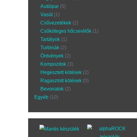
Autóipar
5
Vasút
1
Csővezetékek
2
Csőköteges hőcserélők
1
Tartályok
1
Turbinák
2
Öntvények
2
Kompozitok
3
Hegesztett kötések
2
Ragasztott kötések
0
Bevonatok
2
Egyéb
10