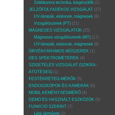
Sötétkamra technika, kiegészítők
2
JELZŐFOLYADÉKOS VIZSGÁLAT
27
UV-lámpák, etalonok, mágnesek
6
Vizsgálószerek (PT)
21
MÁGNESES VIZSGÁLATOK
25
Mágneses vizsgálószerek (MT)
17
UV-lámpák, etalonok, mágnesek
8
ÖRVÉNYÁRAMOS MŰSZEREK
1
OES SPEKTROMÉTEREK
4
SZIGETELÉS VIZSGÁLAT (SZIKRA-
ÁTÜTÉSES)
1
FESTÉKRÉTEG-MÉRŐK
5
ENDOSZKÓPOK ÉS KAMERÁK
0
MOBIL KEMÉNYSÉGMÉRŐ
4
DEMÓ ÉS HASZNÁLT ESZKÖZÖK
5
FUNKCIÓ SZERINT
7
Légi járművek
2