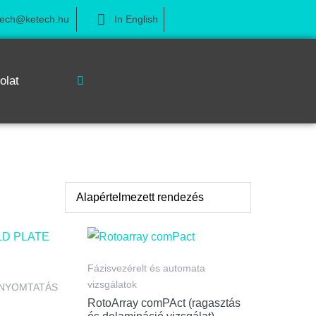
tech@ketech.hu
In English
olat
Fázisvezérelt és automata
vizsgálatok
 NYOMTATÁS
RotoArray comPAct (ragasztás