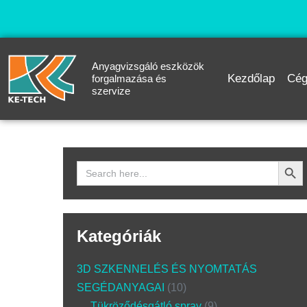
Anyagvizsgáló eszközök
Kezdőlap
Cég
forgalmazása és
szervize
Search Butto
Search
for:
Kategóriák
3D SZKENNELÉS ÉS NYOMTATÁS
SEGÉDANYAGAI
10
Tükröződésgátló spray
9