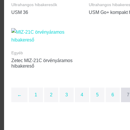
Ultrahangos hibakeresők
Ultrahangos hibakere
USM 36
USM Go+ kompakt h
Egyéb
Zetec MIZ-21C örvényáramos
hibakereső
←
1
2
3
4
5
6
7