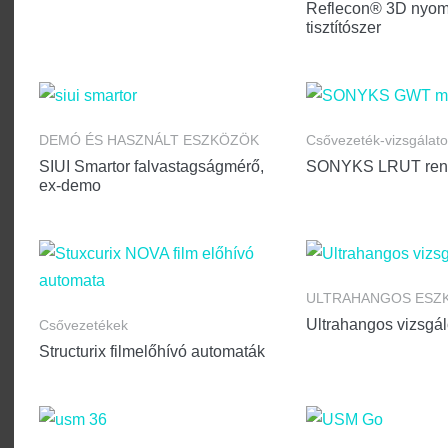
Reflecon® 3D nyom
tisztítószer
DEMÓ ÉS HASZNÁLT ESZKÖZÖK
Csővezeték-vizsgálato
SIUI Smartor falvastagságmérő,
SONYKS LRUT ren
ex-demo
ULTRAHANGOS ESZ
Ultrahangos vizsgál
Csővezetékek
Structurix filmelőhívó automaták