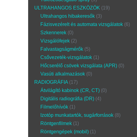
ULTRAHANGOS ESZKÖZÖK
19
Ultrahangos hibakeresők
3
Fázisvezérelt és automata vizsgálatok
6
Szkennerek
0
Vizsgálófejek
2
Falvastagságmérők
5
Csővezeték-vizsgálatok
1
Hőcserélő csövek vizsgálata (APR)
0
Vasúti alkalmazások
0
RADIOGRÁFIA
17
Átvilágító kabinok (CR, CT)
0
Digitális radiográfia (DR)
4
Filmelőhívók
1
Izotóp munkatartók, sugárforrások
8
Röntgenfilmek
1
Röntgengépek (mobil)
1