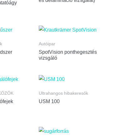
és delamináció vizsgálat)
tatóágy
k
Autóipar
dszer
SpotVision ponthegesztés
vizsgáló
KÖZÖK
Ultrahangos hibakeresők
ófejek
USM 100