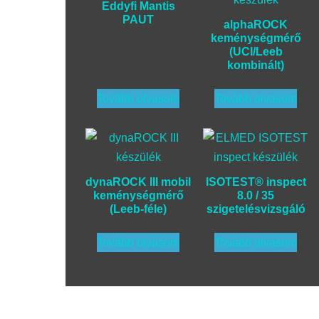
Eddyfi Mantis
PAUT
alphaROCK
keménységmérő
(UCI/Leeb
kombinált)
Tovább olvasom
Tovább olvasom
dynaROCK III mobil
ISOTEST® inspect
keménységmérő
8.0 / 35
(Leeb-féle)
szigetelésvizsgáló
Tovább olvasom
Tovább olvasom