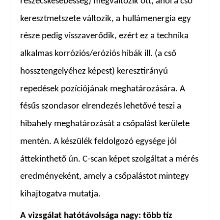
részecskesebesség) megváltozik ott, ahol a cső
keresztmetszete változik, a hullámenergia egy
része pedig visszaverődik, ezért ez a technika
alkalmas korróziós/eróziós hibák ill. (a cső
hossztengelyéhez képest) keresztirányú
repedések pozíciójának meghatározására. A
fésűs szondasor elrendezés lehetővé teszi a
hibahely meghatározását a csőpalást kerülete
mentén. A készülék feldolgozó egysége jól
áttekinthető ún. C-scan képet szolgáltat a mérés
eredményeként, amely a csőpalástot mintegy
kihajtogatva mutatja.
A vizsgálat hatótávolsága nagy: több tíz