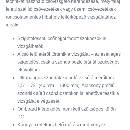
technikát használó csővizsgáló berendezése, mely talaj
feletti szállító csővezetékek vagy üzemi csővezetékek
roncsolásmentes hibahely feltérképező vizsgálatához
ideális.
Szigeteléssel, csőhéjjal fedett szakaszok is
vizsgálhatók
A cső felületéről történik a vizsgálat – az esetleges
szigetelést csak a szonda pozíciójánál szükséges
eltávolítani
Ultrahangos szondák különféle cső átmérőkhöz:
1,5″ – 72″ (40 mm – 1800 mm). Alacsony profilú
szondák sűrű csőhálozatokon is lehetővé teszik a
vizsgálat elvégzését.
On-board kiértékelés, nem kell szükséges külön
PC.
Könnyen értelmezhető mérési eredmények