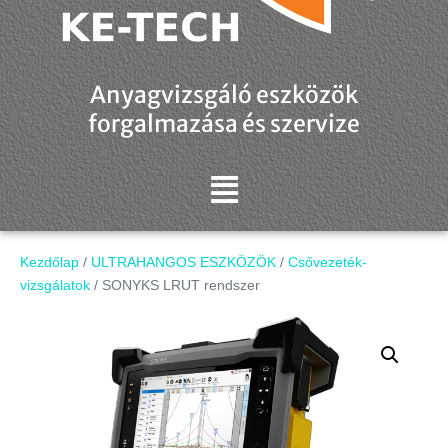
Anyagvizsgáló eszközök
forgalmazása és szervize
Kezdőlap
/
ULTRAHANGOS ESZKÖZÖK
/
Csővezeték-
vizsgálatok
/ SONYKS LRUT rendszer