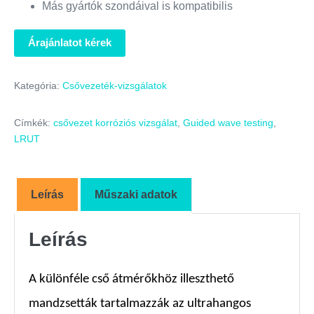
Más gyártók szondáival is kompatibilis
Árajánlatot kérek
Kategória:
Csővezeték-vizsgálatok
Címkék:
csővezet korróziós vizsgálat
,
Guided wave testing
,
LRUT
Leírás
Műszaki adatok
Leírás
A különféle cső átmérőkhöz illeszthető
mandzsetták tartalmazzák az ultrahangos