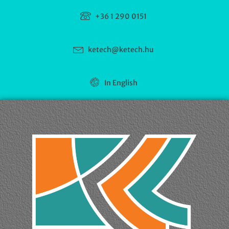
+36 1 290 0151
ketech@ketech.hu
In English