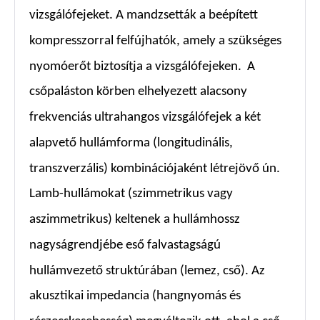
vizsgálófejeket. A mandzsetták a beépített
kompresszorral felfújhatók, amely a szükséges
nyomóerőt biztosítja a vizsgálófejeken. A
csőpaláston körben elhelyezett alacsony
frekvenciás ultrahangos vizsgálófejek a két
alapvető hullámforma (longitudinális,
transzverzális) kombinációjaként létrejövő ún.
Lamb-hullámokat (szimmetrikus vagy
aszimmetrikus) keltenek a hullámhossz
nagyságrendjébe eső falvastagságú
hullámvezető struktúrában (lemez, cső). Az
akusztikai impedancia (hangnyomás és