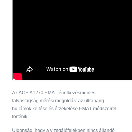
Az ACS A1270 EMAT érintkezésmentes
falvastagság mérési megoldás: az ultrahang
hullámok keltése és érzékelése EMAT módszerrel
történik.
Újdonság, hogy a vizsgálófejekben nincs állandó