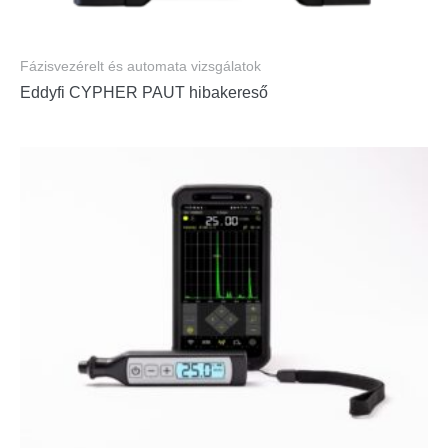
Fázisvezérelt és automata vizsgálatok
Eddyfi CYPHER PAUT hibakereső