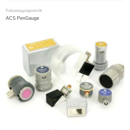
Falvastagságmérők
ACS PenGauge