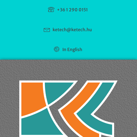
+36 1 290 0151
ketech@ketech.hu
In English