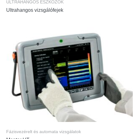
ULTRAHANGOS ESZKÖZÖK
Ultrahangos vizsgálófejek
Fázisvezérelt és automata vizsgálatok