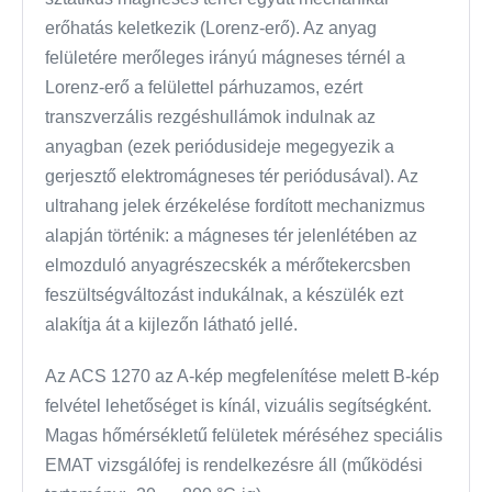
erőhatás keletkezik (Lorenz-erő). Az anyag
felületére merőleges irányú mágneses térnél a
Lorenz-erő a felülettel párhuzamos, ezért
transzverzális rezgéshullámok indulnak az
anyagban (ezek periódusideje megegyezik a
gerjesztő elektromágneses tér periódusával). Az
ultrahang jelek érzékelése fordított mechanizmus
alapján történik: a mágneses tér jelenlétében az
elmozduló anyagrészecskék a mérőtekercsben
feszültségváltozást indukálnak, a készülék ezt
alakítja át a kijlezőn látható jellé.
Az ACS 1270 az A-kép megfelenítése melett B-kép
felvétel lehetőséget is kínál, vizuális segítségként.
Magas hőmérsékletű felületek méréséhez speciális
EMAT vizsgálófej is rendelkezésre áll (működési