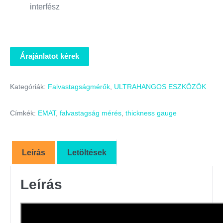
interfész
Árajánlatot kérek
Kategóriák:
Falvastagságmérők
,
ULTRAHANGOS ESZKÖZÖK
Címkék:
EMAT
,
falvastagság mérés
,
thickness gauge
Leírás
Letöltések
Leírás