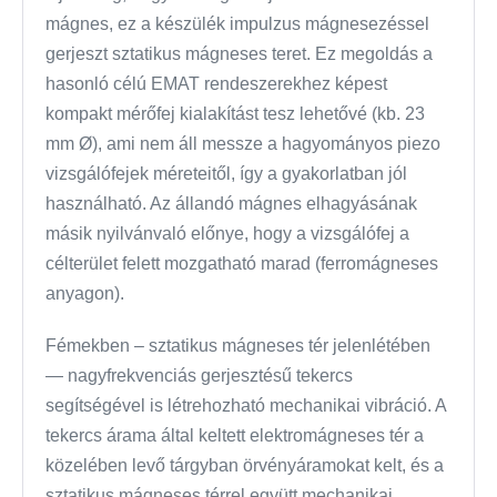
mágnes, ez a készülék impulzus mágnesezéssel
gerjeszt sztatikus mágneses teret. Ez megoldás a
hasonló célú EMAT rendeszerekhez képest
kompakt mérőfej kialakítást tesz lehetővé (kb. 23
mm Ø), ami nem áll messze a hagyományos piezo
vizsgálófejek méreteitől, így a gyakorlatban jól
használható. Az állandó mágnes elhagyásának
másik nyilvánvaló előnye, hogy a vizsgálófej a
célterület felett mozgatható marad (ferromágneses
anyagon).
Fémekben – sztatikus mágneses tér jelenlétében
— nagyfrekvenciás gerjesztésű tekercs
segítségével is létrehozható mechanikai vibráció. A
tekercs árama által keltett elektromágneses tér a
közelében levő tárgyban örvényáramokat kelt, és a
sztatikus mágneses térrel együtt mechanikai