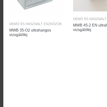
DEMÓ ÉS HASZNÁLT
DEMÓ ÉS HASZNÁLT ESZKÖZÖK
MWB 45-2 EN ultra
vizsgálófej
MWB 35-O2 ultrahangos
vizsgálófej