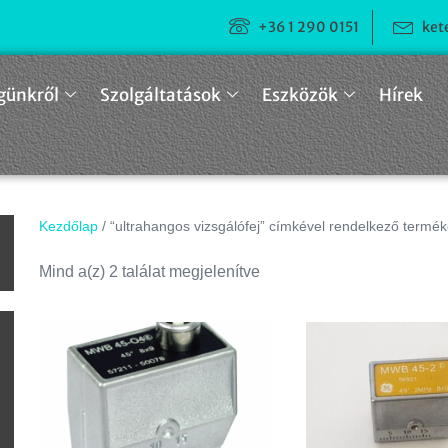
+36 1 290 0151
ket
günkről
Szolgáltatások
Eszközök
Hírek
Kezdőlap
/ “ultrahangos vizsgálófej” címkével rendelkező termé
n
Mind a(z) 2 találat megjelenítve