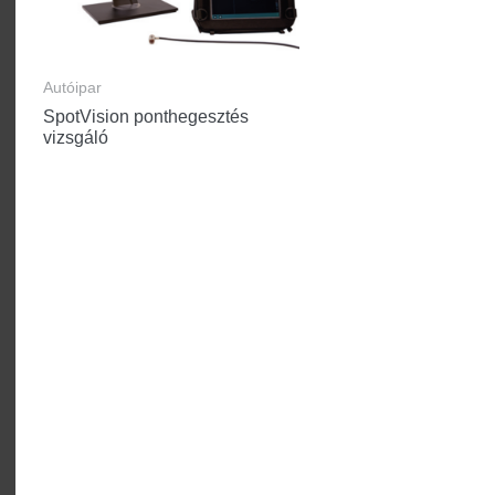
Autóipar
SpotVision ponthegesztés
vizsgáló