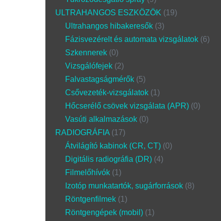
ULTRAHANGOS ESZKÖZÖK
19
Ultrahangos hibakeresők
3
Fázisvezérelt és automata vizsgálatok
6
Szkennerek
0
Vizsgálófejek
2
Falvastagságmérők
5
Csővezeték-vizsgálatok
1
Hőcserélő csövek vizsgálata (APR)
0
Vasúti alkalmazások
0
RADIOGRÁFIA
17
Átvilágító kabinok (CR, CT)
0
Digitális radiográfia (DR)
4
Filmelőhívók
1
Izotóp munkatartók, sugárforrások
8
Röntgenfilmek
1
Röntgengépek (mobil)
1