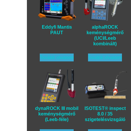
Eddyfi Mantis
alphaROCK
PAUT
keménységmérő
(UCI/Leeb
kombinált)
Tovább olvasom
Tovább olvasom
dynaROCK III mobil
ISOTEST® inspect
keménységmérő
8.0 / 35
(Leeb-féle)
szigetelésvizsgáló