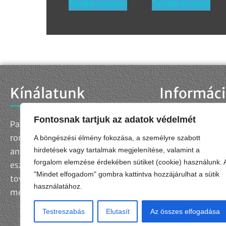
Tovább olvasom
Tovább olvasom
Kínálatunk
Informác
Fontosnak tartjuk az adatok védelmét
Palettánkon megtalálja a
Kapcsolat
Adatkezelési táj
roncsolásmentes
A böngészési élmény fokozása, a személyre szabott
Adatkezelési kér
hirdetések vagy tartalmak megjelenítése, valamint a
anyagvizsgálatok szabványos
forgalom elemzése érdekében sütiket (cookie) használunk. 
Impresszum
eszközeit és kellékanyagait,
"Mindet elfogadom" gombra kattintva hozzájárulhat a sütik
Általános Szerződ
továbbá egyedi műszaki
használatához.
megoldásokat is fejlesztünk.
Testreszabás
Elutasít
Az összes elfogadása