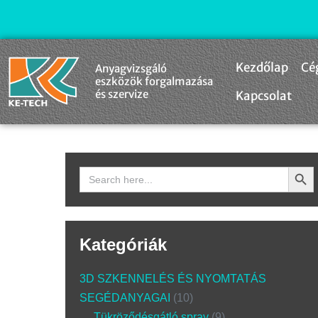
Kezdőlap
Cé
Anyagvizsgáló
eszközök forgalmazása
és szervize
Kapcsolat
Search Butto
Search
for:
Kategóriák
3D SZKENNELÉS ÉS NYOMTATÁS
SEGÉDANYAGAI
10
Tükröződésgátló spray
9