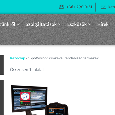
+36 1 290 0151
ket
günkről
Szolgáltatások
Eszközök
Hírek
Kezdőlap
/ “SpotVision” címkével rendelkező termékek
n
Összesen 1 találat