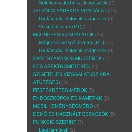
Sötétkamra technika, kiegészítők
2
JELZŐFOLYADÉKOS VIZSGÁLAT
27
UV-lámpák, etalonok, mágnesek
6
Vizsgálószerek (PT)
21
MÁGNESES VIZSGÁLATOK
25
Mágneses vizsgálószerek (MT)
17
UV-lámpák, etalonok, mágnesek
8
ÖRVÉNYÁRAMOS MŰSZEREK
1
OES SPEKTROMÉTEREK
4
SZIGETELÉS VIZSGÁLAT (SZIKRA-
ÁTÜTÉSES)
1
FESTÉKRÉTEG-MÉRŐK
5
ENDOSZKÓPOK ÉS KAMERÁK
0
MOBIL KEMÉNYSÉGMÉRŐ
4
DEMÓ ÉS HASZNÁLT ESZKÖZÖK
5
FUNKCIÓ SZERINT
7
Légi járművek
2