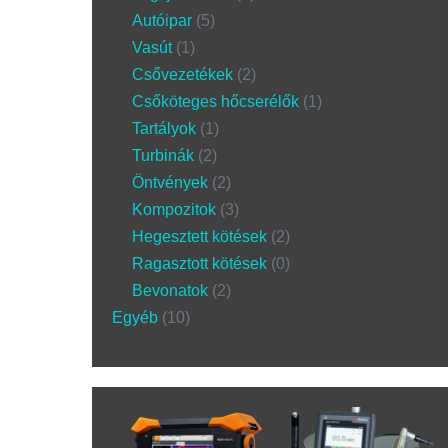
Autóipar
5
Vasút
1
Csővezetékek
2
Csőköteges hőcserélők
1
Tartályok
1
Turbinák
2
Öntvények
2
Kompozitok
3
Hegesztett kötések
2
Ragasztott kötések
0
Bevonatok
2
Egyéb
10