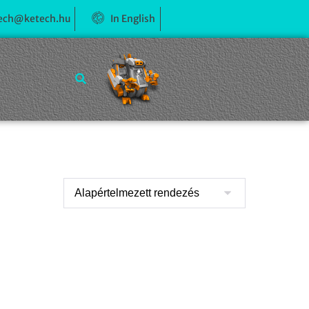
ech@ketech.hu
In English