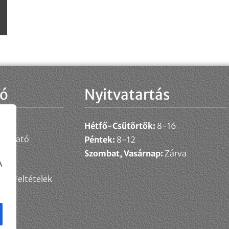
ió
Nyitvatartás
Hétfő-Csütörtök:
8-16
ékoztató
Péntek:
8-12
elem
Szombat, Vasárnap:
Zárva
A
ési Feltételek