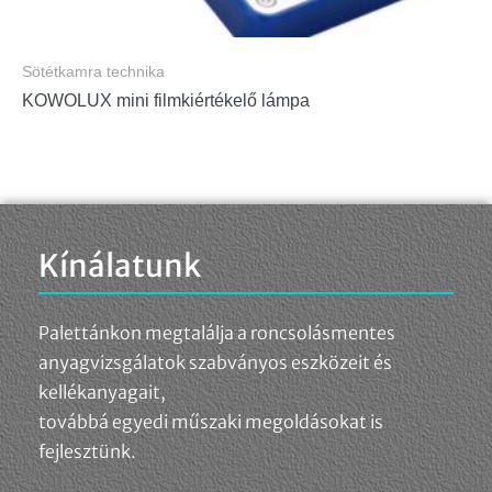
Sötétkamra technika
KOWOLUX mini filmkiértékelő lámpa
Kínálatunk
Palettánkon megtalálja a roncsolásmentes
anyagvizsgálatok szabványos eszközeit és
kellékanyagait,
továbbá egyedi műszaki megoldásokat is
fejlesztünk.