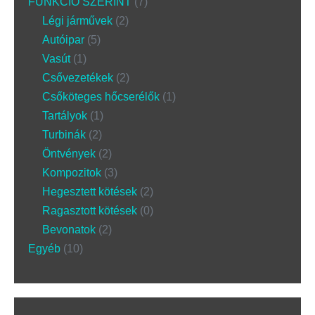
FUNKCIÓ SZERINT
7
Légi járművek
2
Autóipar
5
Vasút
1
Csővezetékek
2
Csőköteges hőcserélők
1
Tartályok
1
Turbinák
2
Öntvények
2
Kompozitok
3
Hegesztett kötések
2
Ragasztott kötések
0
Bevonatok
2
Egyéb
10