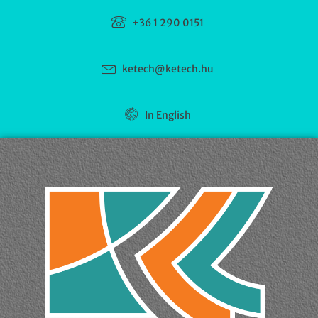
+36 1 290 0151
ketech@ketech.hu
In English