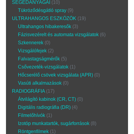
SEGÉDANYAGAI
10
Tükröződésgátló spray
9
ULTRAHANGOS ESZKÖZÖK
19
Ultrahangos hibakeresők
3
Fázisvezérelt és automata vizsgálatok
6
Szkennerek
0
Vizsgálófejek
2
Falvastagságmérők
5
Csővezeték-vizsgálatok
1
Hőcserélő csövek vizsgálata (APR)
0
Vasúti alkalmazások
0
RADIOGRÁFIA
17
Átvilágító kabinok (CR, CT)
0
Digitális radiográfia (DR)
4
Filmelőhívók
1
Izotóp munkatartók, sugárforrások
8
Röntgenfilmek
1