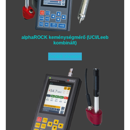
alphaROCK keménységmérő (UCI/Leeb
kombinált)
Tovább olvasom