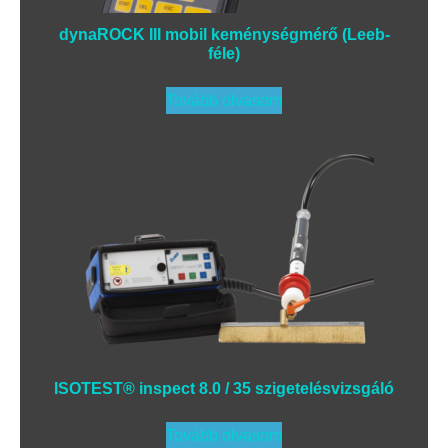
dynaROCK III mobil keménységmérő (Leeb-
féle)
Tovább olvasom
ISOTEST® inspect 8.0 / 35 szigetelésvizsgáló
Tovább olvasom