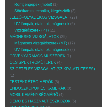
Röntgengépek (mobil)
1
Sötétkamra technika, kiegészítők
2
JELZŐFOLYADÉKOS VIZSGÁLAT
27
UV-lámpák, etalonok, mágnesek
6
Vizsgálószerek (PT)
21
MÁGNESES VIZSGÁLATOK
25
Mágneses vizsgálószerek (MT)
17
UV-lámpák, etalonok, mágnesek
8
ÖRVÉNYÁRAMOS MŰSZEREK
1
OES SPEKTROMÉTEREK
4
SZIGETELÉS VIZSGÁLAT (SZIKRA-ÁTÜTÉSES)
1
FESTÉKRÉTEG-MÉRŐK
5
ENDOSZKÓPOK ÉS KAMERÁK
0
MOBIL KEMÉNYSÉGMÉRŐ
4
DEMÓ ÉS HASZNÁLT ESZKÖZÖK
5