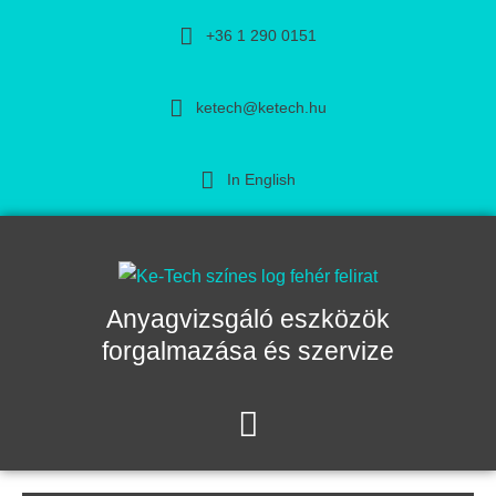
+36 1 290 0151
ketech@ketech.hu
In English
Anyagvizsgáló eszközök
forgalmazása és szervize