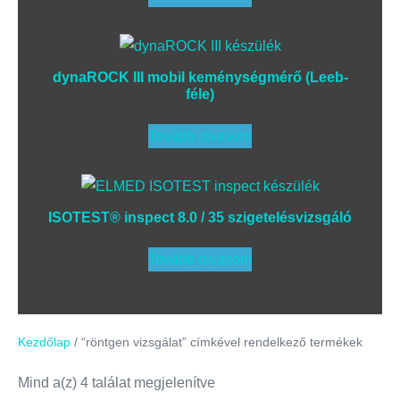
dynaROCK III mobil keménységmérő (Leeb-
féle)
Tovább olvasom
ISOTEST® inspect 8.0 / 35 szigetelésvizsgáló
Tovább olvasom
Kezdőlap
/ “röntgen vizsgálat” címkével rendelkező termékek
Mind a(z) 4 találat megjelenítve