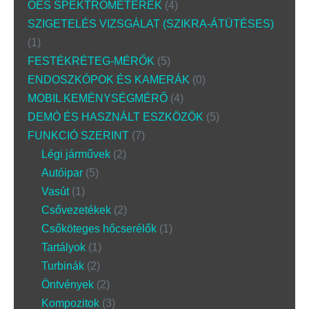
OES SPEKTROMÉTEREK
4
SZIGETELÉS VIZSGÁLAT (SZIKRA-ÁTÜTÉSES)
1
FESTÉKRÉTEG-MÉRŐK
5
ENDOSZKÓPOK ÉS KAMERÁK
0
MOBIL KEMÉNYSÉGMÉRŐ
4
DEMÓ ÉS HASZNÁLT ESZKÖZÖK
5
FUNKCIÓ SZERINT
7
Légi járművek
2
Autóipar
5
Vasút
1
Csővezetékek
2
Csőköteges hőcserélők
1
Tartályok
1
Turbinák
2
Öntvények
2
Kompozitok
3