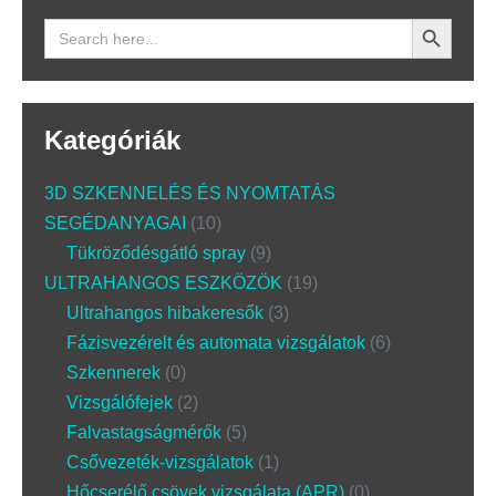
Search Button
Search
for:
Kategóriák
3D SZKENNELÉS ÉS NYOMTATÁS
SEGÉDANYAGAI
10
Tükröződésgátló spray
9
ULTRAHANGOS ESZKÖZÖK
19
Ultrahangos hibakeresők
3
Fázisvezérelt és automata vizsgálatok
6
Szkennerek
0
Vizsgálófejek
2
Falvastagságmérők
5
Csővezeték-vizsgálatok
1
Hőcserélő csövek vizsgálata (APR)
0