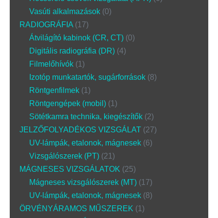
Vasúti alkalmazások
0
RADIOGRÁFIA
17
Átvilágító kabinok (CR, CT)
0
Digitális radiográfia (DR)
4
Filmelőhívók
1
Izotóp munkatartók, sugárforrások
8
Röntgenfilmek
1
Röntgengépek (mobil)
1
Sötétkamra technika, kiegészítők
2
JELZŐFOLYADÉKOS VIZSGÁLAT
27
UV-lámpák, etalonok, mágnesek
6
Vizsgálószerek (PT)
21
MÁGNESES VIZSGÁLATOK
25
Mágneses vizsgálószerek (MT)
17
UV-lámpák, etalonok, mágnesek
8
ÖRVÉNYÁRAMOS MŰSZEREK
1