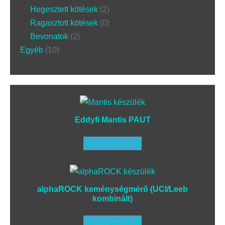
Hegesztett kötések
2
Ragasztott kötések
0
Bevonatok
2
Egyéb
10
Eddyfi Mantis PAUT
Tovább olvasom
alphaROCK keménységmérő (UCI/Leeb
kombinált)
Tovább olvasom