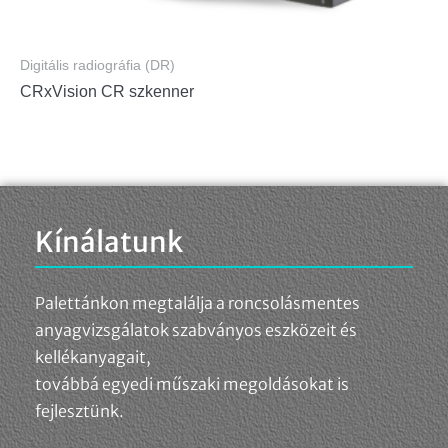
Digitális radiográfia (DR)
CRxVision CR szkenner
Kínálatunk
Palettánkon megtalálja a roncsolásmentes
anyagvizsgálatok szabványos eszközeit és
kellékanyagait,
továbbá egyedi műszaki megoldásokat is
fejlesztünk.