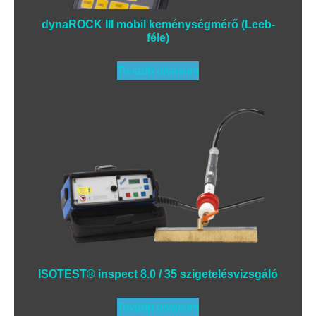
dynaROCK III mobil keménységmérő (Leeb-
féle)
Tovább olvasom
ISOTEST® inspect 8.0 / 35 szigetelésvizsgáló
Tovább olvasom