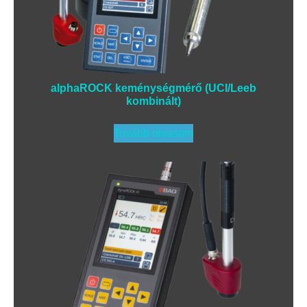
alphaROCK keménységmérő (UCI/Leeb
kombinált)
Tovább olvasom