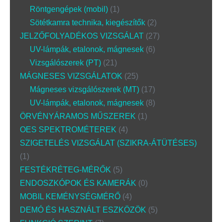
Röntgengépek (mobil)
1
Sötétkamra technika, kiegészítők
2
JELZŐFOLYADÉKOS VIZSGÁLAT
27
UV-lámpák, etalonok, mágnesek
6
Vizsgálószerek (PT)
21
MÁGNESES VIZSGÁLATOK
25
Mágneses vizsgálószerek (MT)
17
UV-lámpák, etalonok, mágnesek
8
ÖRVÉNYÁRAMOS MŰSZEREK
1
OES SPEKTROMÉTEREK
4
SZIGETELÉS VIZSGÁLAT (SZIKRA-ÁTÜTÉSES)
1
FESTÉKRÉTEG-MÉRŐK
5
ENDOSZKÓPOK ÉS KAMERÁK
0
MOBIL KEMÉNYSÉGMÉRŐ
4
DEMÓ ÉS HASZNÁLT ESZKÖZÖK
5