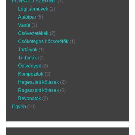
FUNKCIÓ SZERINT
7
Légi járművek
2
Autóipar
5
Vasút
1
Csővezetékek
2
Csőköteges hőcserélők
1
Tartályok
1
Turbinák
2
Öntvények
2
Kompozitok
3
Hegesztett kötések
2
Ragasztott kötések
0
Bevonatok
2
Egyéb
10