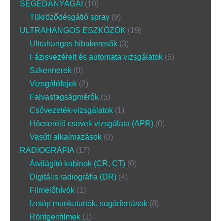
SEGÉDANYAGAI
10
Tükröződésgátló spray
9
ULTRAHANGOS ESZKÖZÖK
19
Ultrahangos hibakeresők
3
Fázisvezérelt és automata vizsgálatok
6
Szkennerek
0
Vizsgálófejek
2
Falvastagságmérők
5
Csővezeték-vizsgálatok
1
Hőcserélő csövek vizsgálata (APR)
0
Vasúti alkalmazások
0
RADIOGRÁFIA
17
Átvilágító kabinok (CR, CT)
0
Digitális radiográfia (DR)
4
Filmelőhívók
1
Izotóp munkatartók, sugárforrások
8
Röntgenfilmek
1