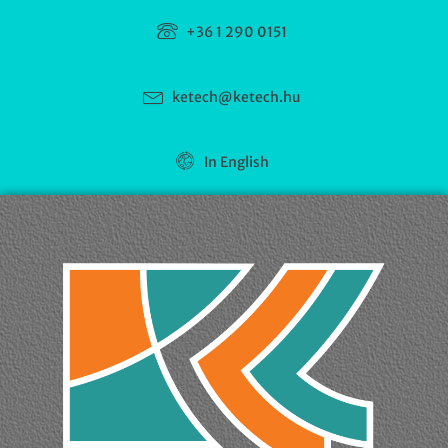
+36 1 290 0151
ketech@ketech.hu
In English