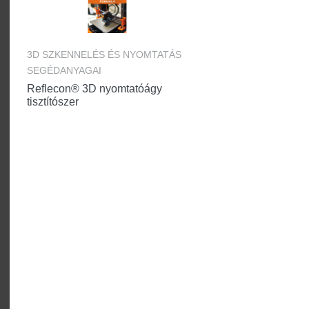
3D SZKENNELÉS ÉS NYOMTATÁS
SEGÉDANYAGAI
Reflecon® 3D nyomtatóágy
tisztítószer