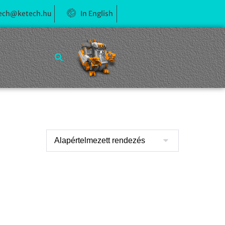
ech@ketech.hu
In English