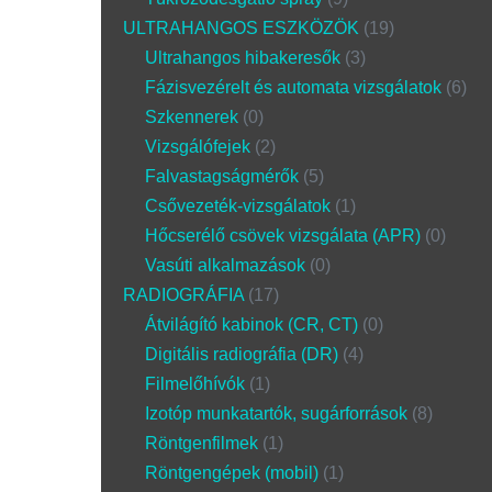
ULTRAHANGOS ESZKÖZÖK
19
Ultrahangos hibakeresők
3
Fázisvezérelt és automata vizsgálatok
6
Szkennerek
0
Vizsgálófejek
2
Falvastagságmérők
5
Csővezeték-vizsgálatok
1
Hőcserélő csövek vizsgálata (APR)
0
Vasúti alkalmazások
0
RADIOGRÁFIA
17
Átvilágító kabinok (CR, CT)
0
Digitális radiográfia (DR)
4
Filmelőhívók
1
Izotóp munkatartók, sugárforrások
8
Röntgenfilmek
1
Röntgengépek (mobil)
1