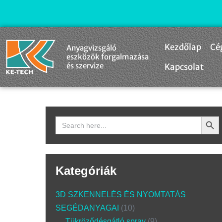
Kezdőlap
Cé
Anyagvizsgáló
eszközök forgalmazása
és szervize
Kapcsolat
Search Butto
Search
for:
Kategóriák
3D SZKENNELÉS ÉS NYOMTATÁS
SEGÉDANYAGAI
10
Tükröződésgátló spray
9