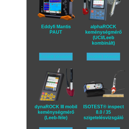
Eddyfi Mantis
alphaROCK
PAUT
keménységmérő
(UCI/Leeb
kombinált)
Tovább olvasom
Tovább olvasom
dynaROCK III mobil
ISOTEST® inspect
keménységmérő
8.0 / 35
(Leeb-féle)
szigetelésvizsgáló