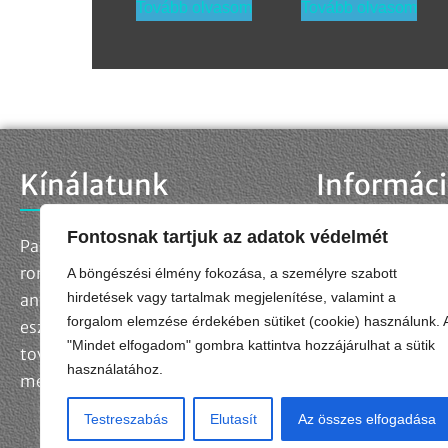
Tovább olvasom
Tovább olvasom
Kínálatunk
Informác
Fontosnak tartjuk az adatok védelmét
Palettánkon megtalálja a
Kapcsolat
Adatkezelési táj
roncsolásmentes
A böngészési élmény fokozása, a személyre szabott
Adatkezelési kér
hirdetések vagy tartalmak megjelenítése, valamint a
anyagvizsgálatok szabványos
forgalom elemzése érdekében sütiket (cookie) használunk. 
Impresszum
eszközeit és kellékanyagait,
"Mindet elfogadom" gombra kattintva hozzájárulhat a sütik
Általános Szerződ
továbbá egyedi műszaki
használatához.
megoldásokat is fejlesztünk.
Testreszabás
Elutasít
Az összes elfogadása