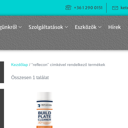
+36 1 290 0151
ket
günkről
Szolgáltatások
Eszközök
Hírek
Kezdőlap
/ “reflecon” címkével rendelkező termékek
n
Összesen 1 találat