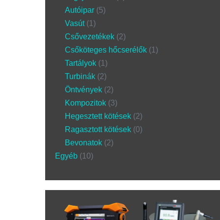
Autóipar
5
Vasút
1
Csővezetékek
2
Csőköteges hőcserélők
1
Tartályok
1
Turbinák
2
Öntvények
2
Kompozitok
3
Hegesztett kötések
2
Ragasztott kötések
0
Bevonatok
2
Egyéb
10