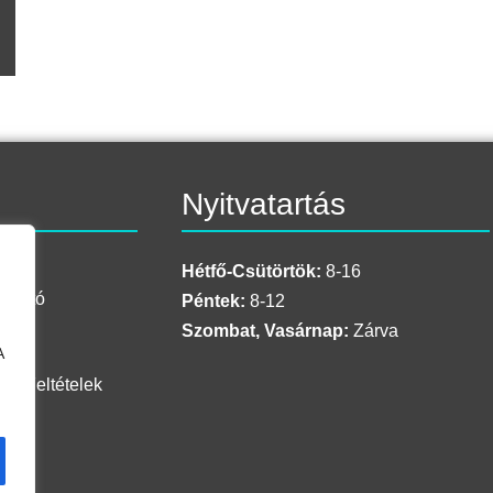
ó
Nyitvatartás
Hétfő-Csütörtök:
8-16
oztató
Péntek:
8-12
lem
Szombat, Vasárnap:
Zárva
A
si Feltételek