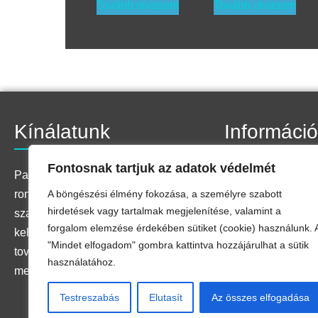
Tovább olvasom
Tovább olvasom
Kínálatunk
Informáci
Fontosnak tartjuk az adatok védelmét
Kapcsolat
Palettánkon megtalálja a
Adatkezelési tájék
A böngészési élmény fokozása, a személyre szabott
roncsolásmentes anyagvizsgálatok
hirdetések vagy tartalmak megjelenítése, valamint a
Adatkezelési kére
szabványos eszközeit és
forgalom elemzése érdekében sütiket (cookie) használunk. 
Impresszum
kellékanyagait,
"Mindet elfogadom" gombra kattintva hozzájárulhat a sütik
Általános Szerződé
továbbá egyedi műszaki
használatához.
megoldásokat is fejlesztünk.
Testreszabás
Elutasít
Az összes elfogadása