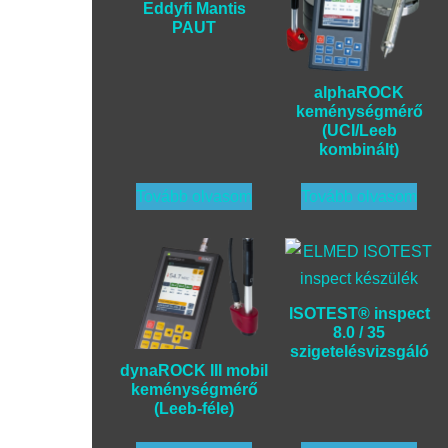
Eddyfi Mantis
PAUT
alphaROCK
keménységmérő
(UCI/Leeb
kombinált)
Tovább olvasom
Tovább olvasom
ISOTEST® inspect
8.0 / 35
szigetelésvizsgáló
dynaROCK III mobil
keménységmérő
(Leeb-féle)