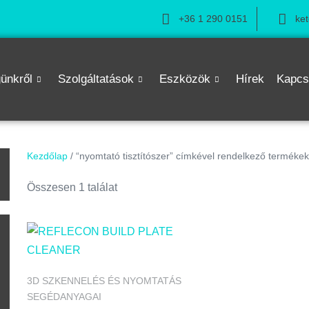
+36 1 290 0151
ke
ünkről
Szolgáltatások
Eszközök
Hírek
Kapcs
Kezdőlap
/ “nyomtató tisztítószer” címkével rendelkező termékek
n
Összesen 1 találat
3D SZKENNELÉS ÉS NYOMTATÁS
SEGÉDANYAGAI