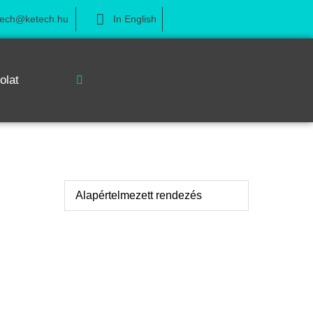
tech@ketech.hu
In English
olat