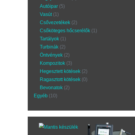
Autóipar
5
Vasút
1
Csővezetékek
2
Csőköteges hőcserélők
1
Tartályok
1
Turbinák
2
Öntvények
2
Kompozitok
3
Hegesztett kötések
2
Ragasztott kötések
0
Bevonatok
2
Egyéb
10