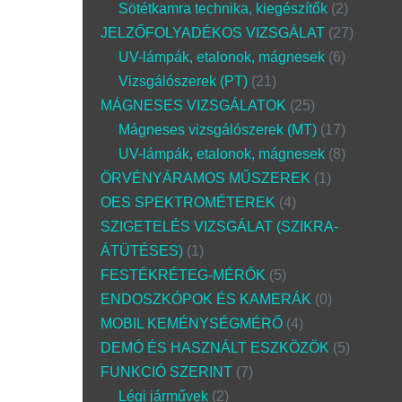
Sötétkamra technika, kiegészítők
2
JELZŐFOLYADÉKOS VIZSGÁLAT
27
UV-lámpák, etalonok, mágnesek
6
Vizsgálószerek (PT)
21
MÁGNESES VIZSGÁLATOK
25
Mágneses vizsgálószerek (MT)
17
UV-lámpák, etalonok, mágnesek
8
ÖRVÉNYÁRAMOS MŰSZEREK
1
OES SPEKTROMÉTEREK
4
SZIGETELÉS VIZSGÁLAT (SZIKRA-
ÁTÜTÉSES)
1
FESTÉKRÉTEG-MÉRŐK
5
ENDOSZKÓPOK ÉS KAMERÁK
0
MOBIL KEMÉNYSÉGMÉRŐ
4
DEMÓ ÉS HASZNÁLT ESZKÖZÖK
5
FUNKCIÓ SZERINT
7
Légi járművek
2