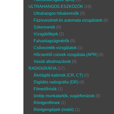
ULTRAHANGOS ESZKÖZÖK
19
Ultrahangos hibakeresők
3
Fázisvezérelt és automata vizsgálatok
6
Szkennerek
0
Vizsgálófejek
2
Falvastagságmérők
5
Csővezeték-vizsgálatok
1
Hőcserélő csövek vizsgálata (APR)
0
Vasúti alkalmazások
0
RADIOGRÁFIA
17
Átvilágító kabinok (CR, CT)
0
Digitális radiográfia (DR)
4
Filmelőhívók
1
Izotóp munkatartók, sugárforrások
8
Röntgenfilmek
1
Röntgengépek (mobil)
1