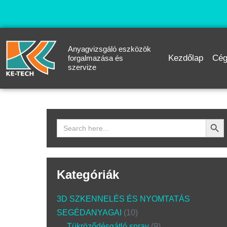
Anyagvizsgáló eszközök
Kezdőlap
Cég
forgalmazása és
szervize
Search Butto
Search
for:
Kategóriák
3D SZKENNELÉS ÉS NYOMTATÁS
SEGÉDANYAGAI
10
Tükröződésgátló spray
9