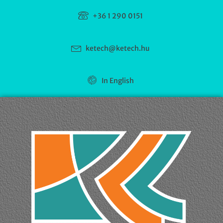
+36 1 290 0151
ketech@ketech.hu
In English