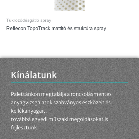
Tükröződésgátló spray
Reflecon TopoTrack mattító és struktúra spray
Kínálatunk
Palettánkon megtalálja a roncsolásmentes
anyagvizsgálatok szabványos eszközeit és
kellékanyagait,
továbbá egyedi műszaki megoldásokat is
fejlesztünk.