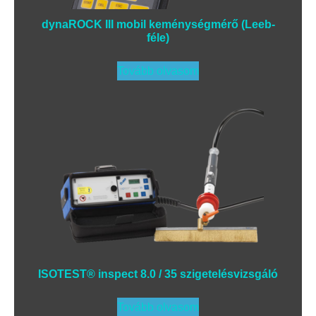
dynaROCK III mobil keménységmérő (Leeb-
féle)
Tovább olvasom
ISOTEST® inspect 8.0 / 35 szigetelésvizsgáló
Tovább olvasom