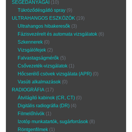
SEGÉDANYAGAI
10
Tükröződésgátló spray
9
ULTRAHANGOS ESZKÖZÖK
19
Ultrahangos hibakeresők
3
Fázisvezérelt és automata vizsgálatok
6
Szkennerek
0
Vizsgálófejek
2
Falvastagságmérők
5
Csővezeték-vizsgálatok
1
Hőcserélő csövek vizsgálata (APR)
0
Vasúti alkalmazások
0
RADIOGRÁFIA
17
Átvilágító kabinok (CR, CT)
0
Digitális radiográfia (DR)
4
Filmelőhívók
1
Izotóp munkatartók, sugárforrások
8
Röntgenfilmek
1