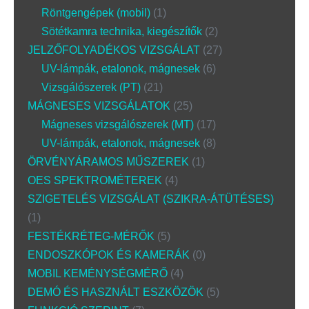
Röntgengépek (mobil)
1
Sötétkamra technika, kiegészítők
2
JELZŐFOLYADÉKOS VIZSGÁLAT
27
UV-lámpák, etalonok, mágnesek
6
Vizsgálószerek (PT)
21
MÁGNESES VIZSGÁLATOK
25
Mágneses vizsgálószerek (MT)
17
UV-lámpák, etalonok, mágnesek
8
ÖRVÉNYÁRAMOS MŰSZEREK
1
OES SPEKTROMÉTEREK
4
SZIGETELÉS VIZSGÁLAT (SZIKRA-ÁTÜTÉSES)
1
FESTÉKRÉTEG-MÉRŐK
5
ENDOSZKÓPOK ÉS KAMERÁK
0
MOBIL KEMÉNYSÉGMÉRŐ
4
DEMÓ ÉS HASZNÁLT ESZKÖZÖK
5