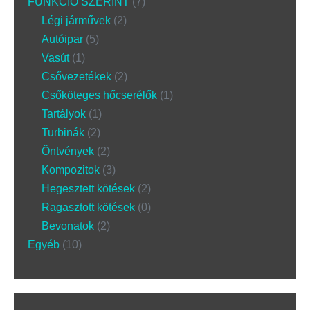
FUNKCIÓ SZERINT
7
Légi járművek
2
Autóipar
5
Vasút
1
Csővezetékek
2
Csőköteges hőcserélők
1
Tartályok
1
Turbinák
2
Öntvények
2
Kompozitok
3
Hegesztett kötések
2
Ragasztott kötések
0
Bevonatok
2
Egyéb
10