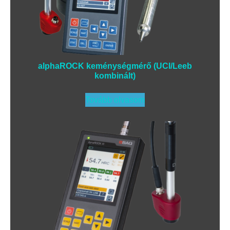
alphaROCK keménységmérő (UCI/Leeb
kombinált)
Tovább olvasom