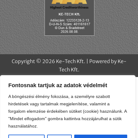
Fontosnak tartjuk az adatok védelmét
A böngészési élmény fokozása, a személyre szabott
hirdetések vagy tartalmak megjelenítése, valamint a
forgalom elemzése érdekében sütiket (cookie) használunk. A
"Mindet elfogadom" gombra kattintva hozzájárulhat a sütik
használatához.
Copyright © 2026 Ke-Tech Kft. | Powered by Ke-
Testreszabás
Elutasít
Az összes elfogadása
Tech Kft.