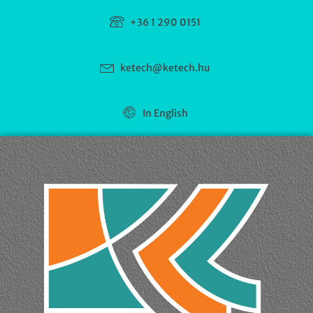
+36 1 290 0151
ketech@ketech.hu
In English