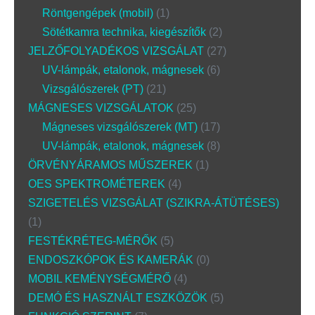
Röntgengépek (mobil)
1
Sötétkamra technika, kiegészítők
2
JELZŐFOLYADÉKOS VIZSGÁLAT
27
UV-lámpák, etalonok, mágnesek
6
Vizsgálószerek (PT)
21
MÁGNESES VIZSGÁLATOK
25
Mágneses vizsgálószerek (MT)
17
UV-lámpák, etalonok, mágnesek
8
ÖRVÉNYÁRAMOS MŰSZEREK
1
OES SPEKTROMÉTEREK
4
SZIGETELÉS VIZSGÁLAT (SZIKRA-ÁTÜTÉSES)
1
FESTÉKRÉTEG-MÉRŐK
5
ENDOSZKÓPOK ÉS KAMERÁK
0
MOBIL KEMÉNYSÉGMÉRŐ
4
DEMÓ ÉS HASZNÁLT ESZKÖZÖK
5