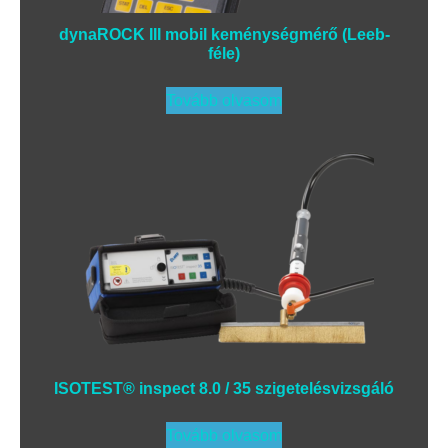
dynaROCK III mobil keménységmérő (Leeb-
féle)
Tovább olvasom
ISOTEST® inspect 8.0 / 35 szigetelésvizsgáló
Tovább olvasom