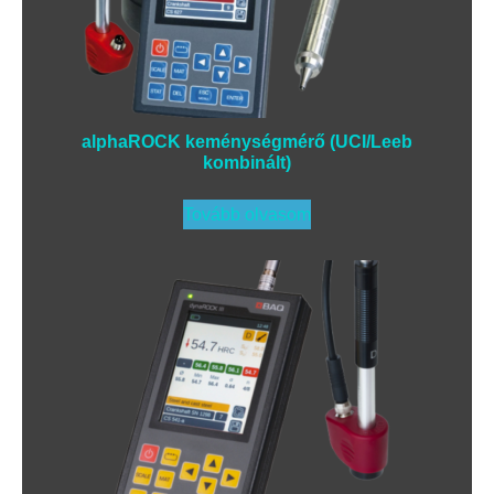
alphaROCK keménységmérő (UCI/Leeb
kombinált)
Tovább olvasom