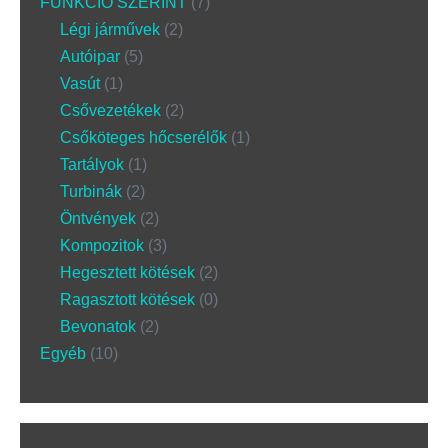
FUNKCIÓ SZERINT
7
Légi járművek
2
Autóipar
5
Vasút
1
Csővezetékek
2
Csőköteges hőcserélők
1
Tartályok
1
Turbinák
2
Öntvények
2
Kompozitok
3
Hegesztett kötések
2
Ragasztott kötések
0
Bevonatok
2
Egyéb
10