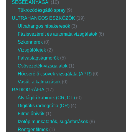
SEGÉDANYAGAI
10
Tükröződésgátló spray
9
ULTRAHANGOS ESZKÖZÖK
19
Ultrahangos hibakeresők
3
Fázisvezérelt és automata vizsgálatok
6
Szkennerek
0
Vizsgálófejek
2
Falvastagságmérők
5
Csővezeték-vizsgálatok
1
Hőcserélő csövek vizsgálata (APR)
0
Vasúti alkalmazások
0
RADIOGRÁFIA
17
Átvilágító kabinok (CR, CT)
0
Digitális radiográfia (DR)
4
Filmelőhívók
1
Izotóp munkatartók, sugárforrások
8
Röntgenfilmek
1