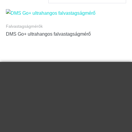
Falvastagságmérők
DMS Go+ ultrahangos falvastagságmérő