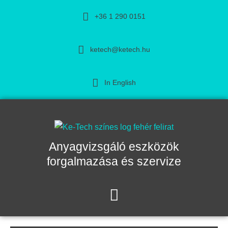
+36 1 290 0151
ketech@ketech.hu
In English
Anyagvizsgáló eszközök
forgalmazása és szervize