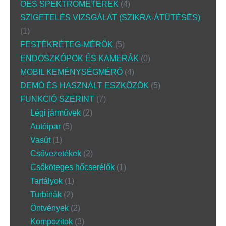
OES SPEKTROMÉTEREK
4
SZIGETELÉS VIZSGÁLAT (SZIKRA-ÁTÜTÉSES)
1
FESTÉKRÉTEG-MÉRŐK
5
ENDOSZKÓPOK ÉS KAMERÁK
0
MOBIL KEMÉNYSÉGMÉRŐ
4
DEMÓ ÉS HASZNÁLT ESZKÖZÖK
5
FUNKCIÓ SZERINT
7
Légi járművek
2
Autóipar
5
Vasút
1
Csővezetékek
2
Csőköteges hőcserélők
1
Tartályok
1
Turbinák
2
Öntvények
2
Kompozitok
3