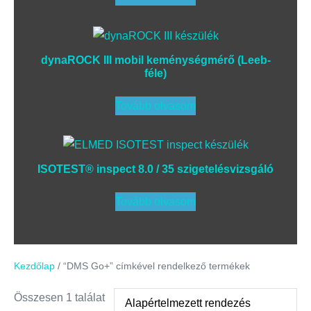
dynaROCK III mobil keménységmérő (Leeb-
féle)
Tovább olvasom
ISOTEST® inspect 8.0 / 35 szigetelésvizsgáló
Tovább olvasom
Kezdőlap
/ “DMS Go+” címkével rendelkező termékek
Összesen 1 találat