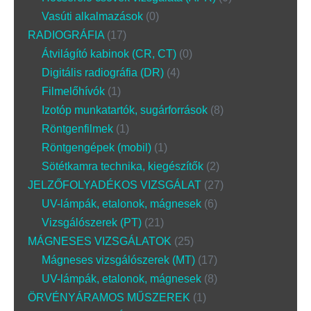
Vasúti alkalmazások
0
RADIOGRÁFIA
17
Átvilágító kabinok (CR, CT)
0
Digitális radiográfia (DR)
4
Filmelőhívók
1
Izotóp munkatartók, sugárforrások
8
Röntgenfilmek
1
Röntgengépek (mobil)
1
Sötétkamra technika, kiegészítők
2
JELZŐFOLYADÉKOS VIZSGÁLAT
27
UV-lámpák, etalonok, mágnesek
6
Vizsgálószerek (PT)
21
MÁGNESES VIZSGÁLATOK
25
Mágneses vizsgálószerek (MT)
17
UV-lámpák, etalonok, mágnesek
8
ÖRVÉNYÁRAMOS MŰSZEREK
1