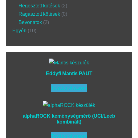
Hegesztett kötések
2
Ragasztott kötések
0
Bevonatok
2
Egyéb
10
Eddyfi Mantis PAUT
Tovább olvasom
alphaROCK keménységmérő (UCI/Leeb
kombinált)
Tovább olvasom