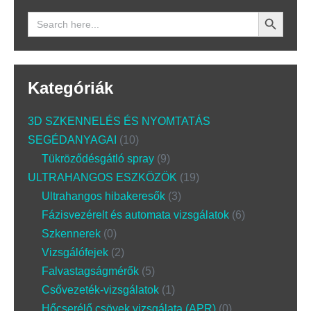
Search Button
Search
for:
Kategóriák
3D SZKENNELÉS ÉS NYOMTATÁS
SEGÉDANYAGAI
10
Tükröződésgátló spray
9
ULTRAHANGOS ESZKÖZÖK
19
Ultrahangos hibakeresők
3
Fázisvezérelt és automata vizsgálatok
6
Szkennerek
0
Vizsgálófejek
2
Falvastagságmérők
5
Csővezeték-vizsgálatok
1
Hőcserélő csövek vizsgálata (APR)
0