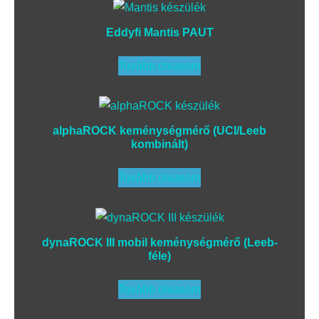
Eddyfi Mantis PAUT
Tovább olvasom
alphaROCK keménységmérő (UCI/Leeb
kombinált)
Tovább olvasom
dynaROCK III mobil keménységmérő (Leeb-
féle)
Tovább olvasom