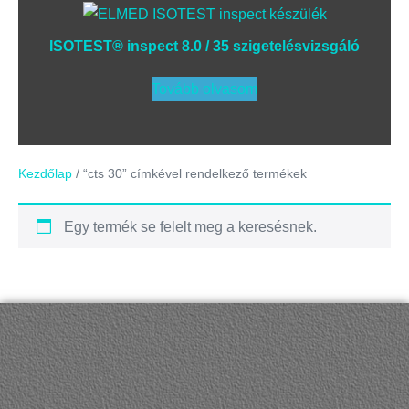
ISOTEST® inspect 8.0 / 35 szigetelésvizsgáló
Tovább olvasom
Kezdőlap
/ “cts 30” címkével rendelkező termékek
Egy termék se felelt meg a keresésnek.