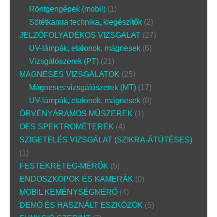
Röntgengépek (mobil)
1
Sötétkamra technika, kiegészítők
2
JELZŐFOLYADÉKOS VIZSGÁLAT
27
UV-lámpák, etalonok, mágnesek
6
Vizsgálószerek (PT)
21
MÁGNESES VIZSGÁLATOK
25
Mágneses vizsgálószerek (MT)
17
UV-lámpák, etalonok, mágnesek
8
ÖRVÉNYÁRAMOS MŰSZEREK
1
OES SPEKTROMÉTEREK
4
SZIGETELÉS VIZSGÁLAT (SZIKRA-ÁTÜTÉSES)
1
FESTÉKRÉTEG-MÉRŐK
5
ENDOSZKÓPOK ÉS KAMERÁK
0
MOBIL KEMÉNYSÉGMÉRŐ
4
DEMÓ ÉS HASZNÁLT ESZKÖZÖK
5