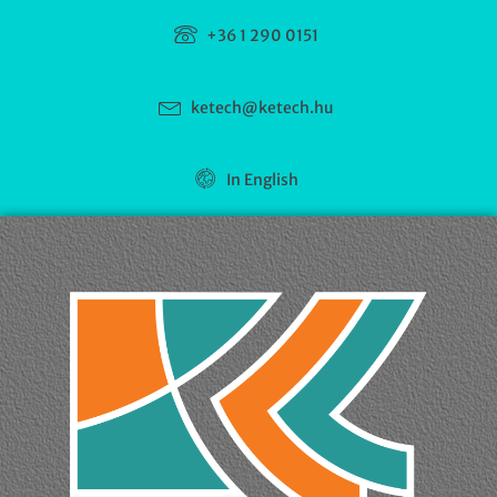
+36 1 290 0151
ketech@ketech.hu
In English