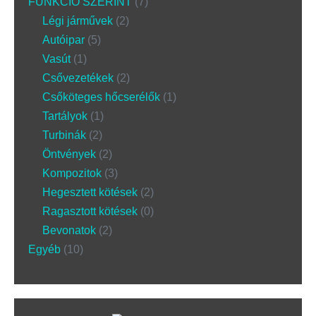
FUNKCIÓ SZERINT
7
Légi járművek
2
Autóipar
5
Vasút
1
Csővezetékek
2
Csőköteges hőcserélők
1
Tartályok
1
Turbinák
2
Öntvények
2
Kompozitok
3
Hegesztett kötések
2
Ragasztott kötések
0
Bevonatok
2
Egyéb
10