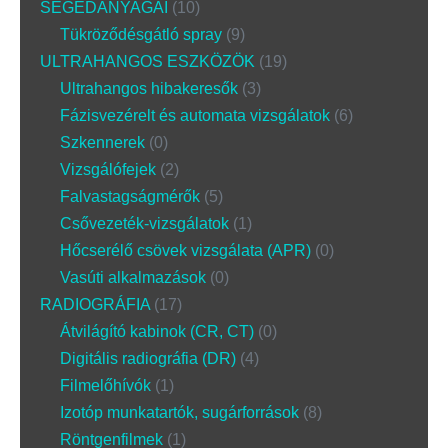
SEGÉDANYAGAI
10
Tükröződésgátló spray
9
ULTRAHANGOS ESZKÖZÖK
19
Ultrahangos hibakeresők
3
Fázisvezérelt és automata vizsgálatok
6
Szkennerek
0
Vizsgálófejek
2
Falvastagságmérők
5
Csővezeték-vizsgálatok
1
Hőcserélő csövek vizsgálata (APR)
0
Vasúti alkalmazások
0
RADIOGRÁFIA
17
Átvilágító kabinok (CR, CT)
0
Digitális radiográfia (DR)
4
Filmelőhívók
1
Izotóp munkatartók, sugárforrások
8
Röntgenfilmek
1