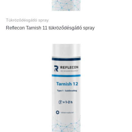
Tükröződésgátló spray
Reflecon Tarnish 11 tükröződésgátló spray