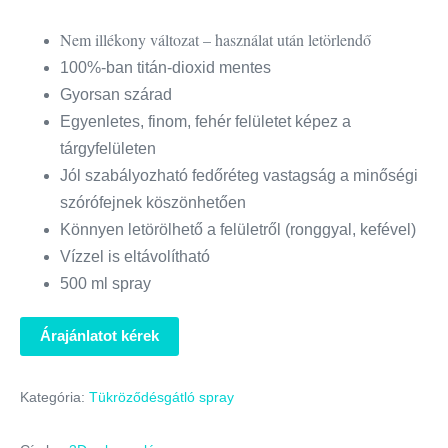
Nem illékony változat – használat után letörlendő
100%-ban titán-dioxid mentes
Gyorsan szárad
Egyenletes, finom, fehér felületet képez a
tárgyfelületen
Jól szabályozható fedőréteg vastagság a minőségi
szórófejnek köszönhetően
Könnyen letörölhető a felületről (ronggyal, kefével)
Vízzel is eltávolítható
500 ml spray
Árajánlatot kérek
Kategória:
Tükröződésgátló spray