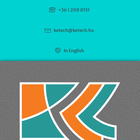
+36 1 290 0151
ketech@ketech.hu
In English