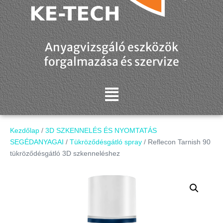
Anyagvizsgáló eszközök
forgalmazása és szervize
Kezdőlap
/
3D SZKENNELÉS ÉS NYOMTATÁS
SEGÉDANYAGAI
/
Tükröződésgátló spray
/ Reflecon Tarnish 90
tükröződésgátló 3D szkenneléshez