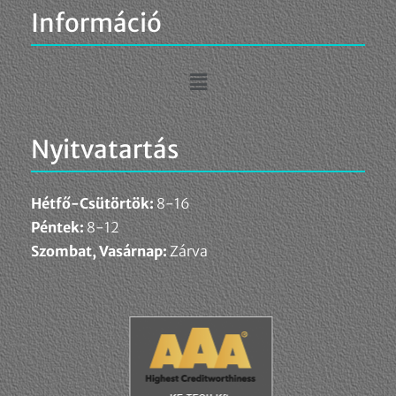
Információ
Nyitvatartás
Hétfő-Csütörtök:
8-16
Péntek:
8-12
Szombat, Vasárnap:
Zárva
Fontosnak tartjuk az adatok védelmét