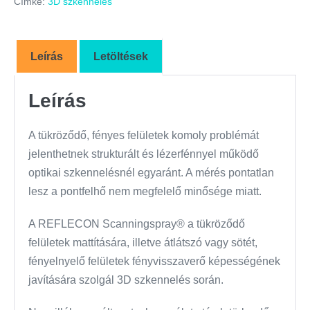
Címke:
3D szkennelés
Leírás
Letöltések
Leírás
A tükröződő, fényes felületek komoly problémát
jelenthetnek strukturált és lézerfénnyel működő
optikai szkennelésnél egyaránt. A mérés pontatlan
lesz a pontfelhő nem megfelelő minősége miatt.
A REFLECON Scanningspray® a tükröződő
felületek mattítására, illetve átlátszó vagy sötét,
fényelnyelő felületek fényvisszaverő képességének
javítására szolgál 3D szkennelés során.