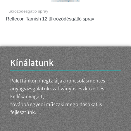
Tükröződésgátló spray
Reflecon Tarnish 12 tükröződésgátló spray
Kínálatunk
Palettánkon megtalálja a roncsolásmentes
anyagvizsgálatok szabványos eszközeit és
kellékanyagait,
továbbá egyedi műszaki megoldásokat is
fejlesztünk.