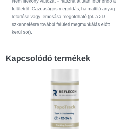
Nem illékony változat – használat után letörlendő a
felületről. Gazdaságos megoldás, ha mattító anyag
letörlése vagy lemosása megoldható (pl. a 3D
szkennelésre további felületi megmunkálás előtt
kerül sor).
Kapcsolódó termékek