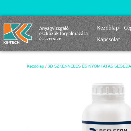
Kezdőlap
Cé
Anyagvizsgáló
eszközök forgalmazása
és szervize
Kapcsolat
Kezdőlap
/
3D SZKENNELÉS ÉS NYOMTATÁS SEGÉDA