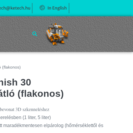
ech@ketech.hu
In English
 (flakonos)
nish 30
tló (flakonos)
 bevonat 3D szkenneléshez
elésben (1 liter, 5 liter)
att maradékmentesen elpárolog (hőmérséklettől és