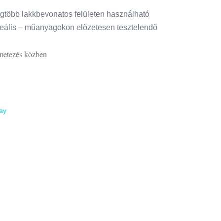
)
egtöbb lakkbevonatos felületen használható
ideális – műanyagokon előzetesen tesztelendő
metezés közben
ay