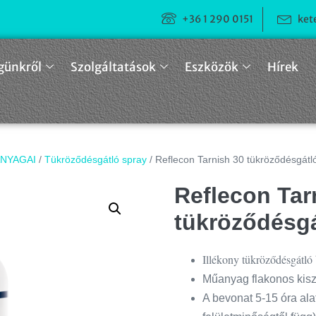
+36 1 290 0151
ket
günkről
Szolgáltatások
Eszközök
Hírek
NYAGAI
/
Tükröződésgátló spray
/ Reflecon Tarnish 30 tükröződésgátló
Reflecon Tar
tükröződésgá
Illékony tükröződésgátló
Műanyag flakonos kiszer
A bevonat 5-15 óra al