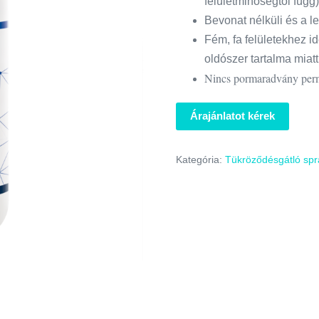
felületminőségtől függ
Bevonat nélküli és a l
Fém, fa felületekhez 
oldószer tartalma miatt
Nincs pormaradvány per
Árajánlatot kérek
Kategória:
Tükröződésgátló spr