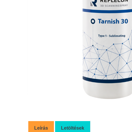
Leírás
Letöltések