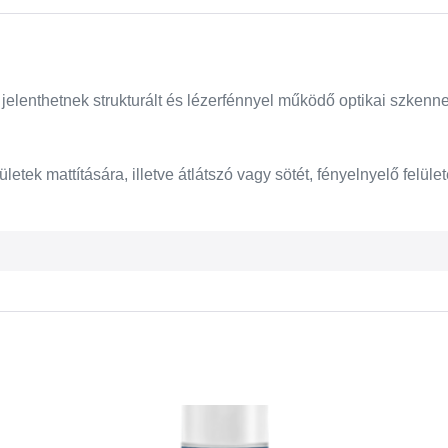
jelenthetnek strukturált és lézerfénnyel működő optikai szkenn
k mattítására, illetve átlátszó vagy sötét, fényelnyelő felül