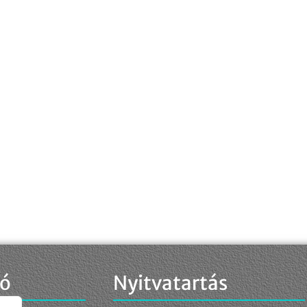
ió
Nyitvatartás