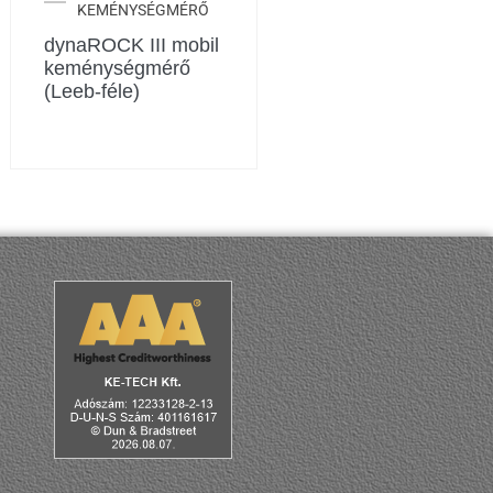
KEMÉNYSÉGMÉRŐ
dynaROCK III mobil
keménységmérő
(Leeb-féle)