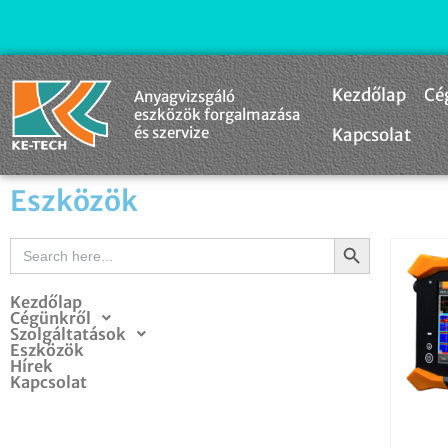
Kezdőlap
Cé
Anyagvizsgáló
eszközök forgalmazása
és szervize
Kapcsolat
Eszközök
Search Button
Search
for:
Kezdőlap
Cégünkről
Szolgáltatások
Eszközök
Hírek
Kapcsolat