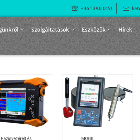
+36 1 290 0151
ket
günkről
Szolgáltatások
Eszközök
Hírek
Fázisvezérelt és
MOBIL