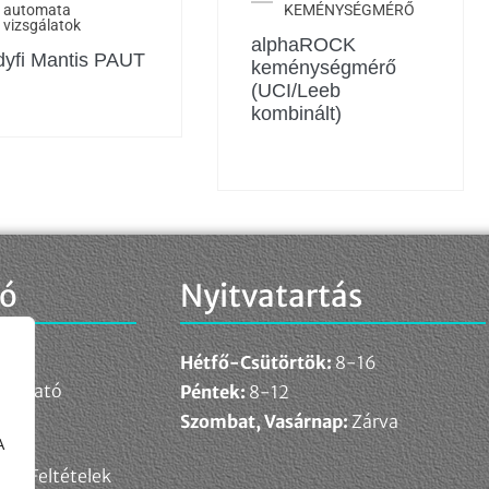
automata
KEMÉNYSÉGMÉRŐ
vizsgálatok
alphaROCK
yfi Mantis PAUT
keménységmérő
(UCI/Leeb
kombinált)
ió
Nyitvatartás
Hétfő-Csütörtök:
8-16
ékoztató
Péntek:
8-12
elem
Szombat, Vasárnap:
Zárva
A
ési Feltételek