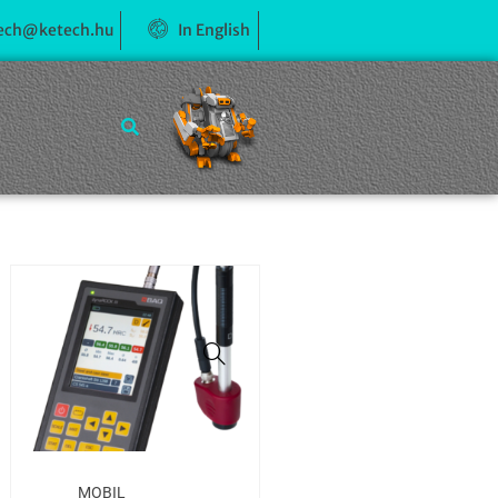
ech@ketech.hu
In English
MOBIL