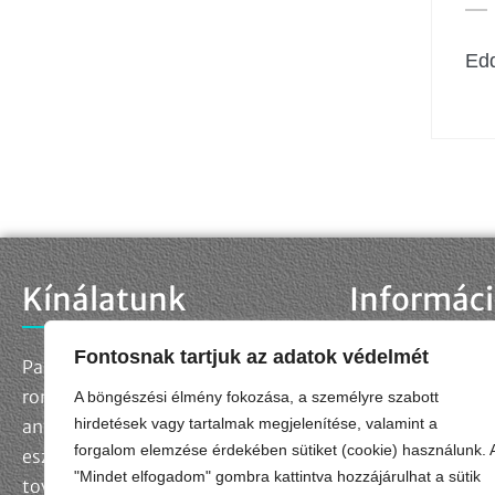
Edd
Kínálatunk
Informác
Fontosnak tartjuk az adatok védelmét
Palettánkon megtalálja a
Kapcsolat
Adatkezelési táj
roncsolásmentes
A böngészési élmény fokozása, a személyre szabott
Adatkezelési kér
hirdetések vagy tartalmak megjelenítése, valamint a
anyagvizsgálatok szabványos
forgalom elemzése érdekében sütiket (cookie) használunk. 
Impresszum
eszközeit és kellékanyagait,
"Mindet elfogadom" gombra kattintva hozzájárulhat a sütik
Általános Szerződ
továbbá egyedi műszaki