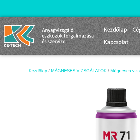
Kezdőlap
Cé
Anyagvizsgáló
eszközök forgalmazása
és szervize
Kapcsolat
Kezdőlap
/
MÁGNESES VIZSGÁLATOK
/
Mágneses vizs