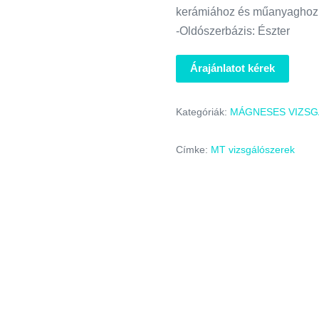
kerámiához és műanyaghoz
-Oldószerbázis: Észter
Árajánlatot kérek
Kategóriák:
MÁGNESES VIZSG
Címke:
MT vizsgálószerek