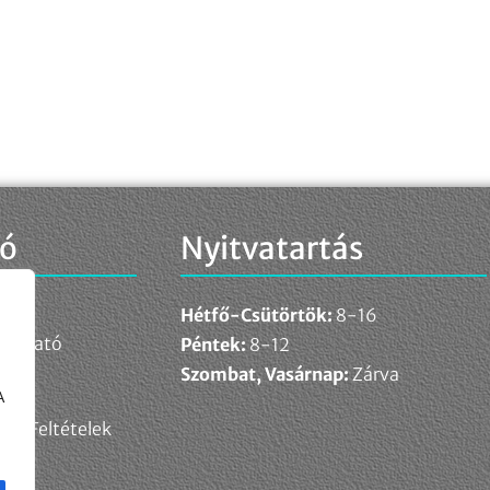
ió
Nyitvatartás
Hétfő-Csütörtök:
8-16
ékoztató
Péntek:
8-12
elem
Szombat, Vasárnap:
Zárva
A
ési Feltételek