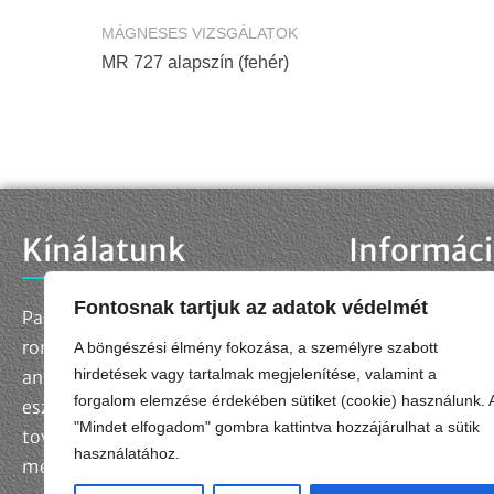
MÁGNESES VIZSGÁLATOK
MR 727 alapszín (fehér)
Kínálatunk
Informác
Fontosnak tartjuk az adatok védelmét
Palettánkon megtalálja a
Kapcsolat
Adatkezelési táj
roncsolásmentes
A böngészési élmény fokozása, a személyre szabott
Adatkezelési kér
hirdetések vagy tartalmak megjelenítése, valamint a
anyagvizsgálatok szabványos
forgalom elemzése érdekében sütiket (cookie) használunk. 
Impresszum
eszközeit és kellékanyagait,
"Mindet elfogadom" gombra kattintva hozzájárulhat a sütik
Általános Szerződ
továbbá egyedi műszaki
használatához.
megoldásokat is fejlesztünk.