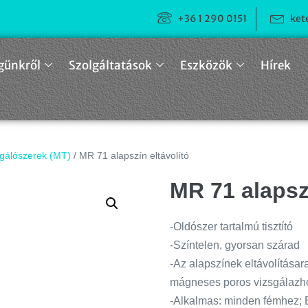
+36 1 290 0151
ket
günkről
Szolgáltatások
Eszközök
Hírek
gálószerek (MT)
/ MR 71 alapszín eltávolító
MR 71 alapszí
-Oldószer tartalmú tisztító
-Színtelen, gyorsan szárad
-Az alapszínek eltávolításara
mágneses poros vizsgálazh
-Alkalmas: minden fémhez; E