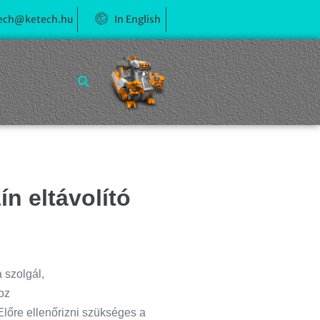
ech@ketech.hu
In English
n eltávolító
 szolgál,
oz
lőre ellenőrizni szükséges a