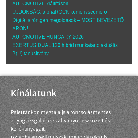
AUTOMOTIVE kiállításon!
ÚJDONSÁG: alphaROCK keménységmérő
Digitális röntgen megoldások – MOST BEVEZETŐ
ÁRON!
AUTOMOTIVE HUNGARY 2026
EXERTUS DUAL 120 hibrid munkatartó aktuális
B(U) tanúsítvány
Kínálatunk
Palettánkon megtalálja a roncsolásmentes
anyagvizsgálatok szabványos eszközeit és
kellékanyagait,
továbbá egyedi műszaki megoldásokat is