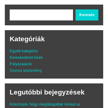
Keresés
Kategóriák
Egyéb kategória
Kereskedelmi hírek
Pályázataink
Szerviz közlemény
Legutóbbi bejegyzések
Köszönjük, hogy meglátogattak minket az