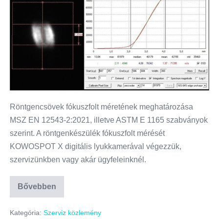
Röntgencsövek fókuszfolt méretének meghatározása
MSZ EN 12543-2:2021, illetve ASTM E 1165 szabványok
szerint. A röntgenkészülék fókuszfolt mérését
KOWOSPOT X digitális lyukkamerával végezzük,
szervizünkben vagy akár ügyfeleinknél.
Bővebben
Kategória:
Szerviz közlemény