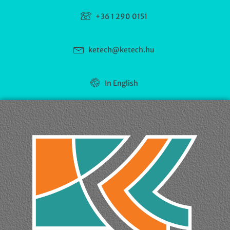
+36 1 290 0151
ketech@ketech.hu
In English